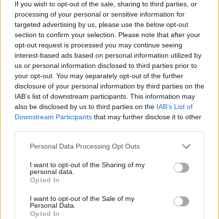
El euro se debilita frente al dólar mientras las criptomonedas
If you wish to opt-out of the sale, sharing to third parties, or
mantienen su estabilidad
processing of your personal or sensitive information for
Lucía Herrera · 10 Ago 2026
targeted advertising by us, please use the below opt-out
section to confirm your selection. Please note that after your
opt-out request is processed you may continue seeing
FINANZAS
interest-based ads based on personal information utilized by
us or personal information disclosed to third parties prior to
your opt-out. You may separately opt-out of the further
disclosure of your personal information by third parties on the
IAB’s list of downstream participants. This information may
also be disclosed by us to third parties on the
IAB’s List of
Downstream Participants
that may further disclose it to other
third parties.
Please note that this website/app uses one or more Google
Personal Data Processing Opt Outs
services and may gather and store information including but
not limited to your visit or usage behaviour. You may click to
I want to opt-out of the Sharing of my
personal data.
grant or deny consent to Google and its third-party tags to
El Ibex 35 alcanza máximos históricos: ¿Qué está impulsando
Opted In
use your data for below specified purposes in below Google
esta subida?
consent section.
I want to opt-out of the Sale of my
Lucía Herrera · 10 Ago 2026
Personal Data.
Opted In