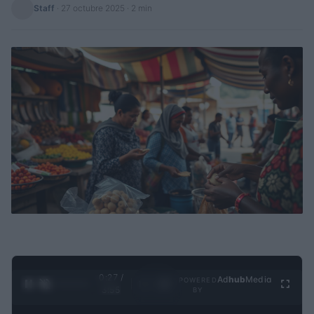
Staff
·
27 octubre 2025
· 2 min
0:28 /
Ad
hub
Media
POWERED
1
/
4
3:55
BY