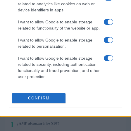
related to analytics like cookies on web or
$76.61
Solana
device identifiers in apps.
(SOL)
I want to allow Google to enable storage
related to functionality of the website or app.
$0.195
Cardano
(ADA)
I want to allow Google to enable storage
related to personalization.
$6.50
Avalanche
I want to allow Google to enable storage
(AVAX)
related to security, including authentication
functionality and fraud prevention, and other
$0.000050
Terra Luna Classic
user protection.
(LUNC)
CONFIRM
MÁS LEÍDOS
1
¿AMP alcanzará los $10?