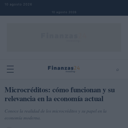
Saltar al contenido
10 agosto 2026
10 agosto 2026
⌕
×
⌕
Microcréditos: cómo funcionan y su
Buscar
relevancia en la economía actual
Conoce la realidad de los microcréditos y su papel en la
economía moderna.