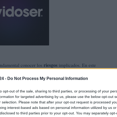
riesgos
fundamental conocer los
implicados. En este
mo los peligros de los microcréditos, para que puedas
24 -
Do Not Process My Personal Information
nes de financiamiento.
to opt-out of the sale, sharing to third parties, or processing of your per
formation for targeted advertising by us, please use the below opt-out s
r selection. Please note that after your opt-out request is processed y
eing interest-based ads based on personal information utilized by us or
créditos
es su accesibilidad. Este tipo de
disclosed to third parties prior to your opt-out. You may separately opt-