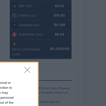
XRP
$1.04
(XRP)
Solana
$74.90
(SOL)
Cardano
$0.199
(ADA)
Avalanche
$6.54
(AVAX)
$0.000049
Terra Luna Classic
(LUNC)
MÁS LEÍDOS
sonal or
1
ection to
Microcréditos CRECE en Cuba: Potencia
y Crecimiento para Pequeñas Empresas
ou may
 personal
2
Cómo construir tu propio aparato
out of the
electrónico