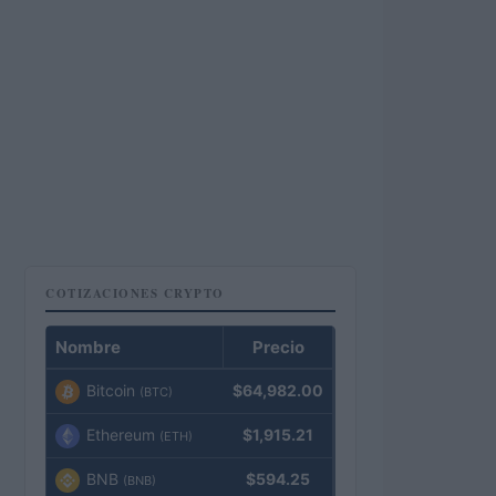
COTIZACIONES CRYPTO
Nombre
Precio
Bitcoin
$64,982.00
(BTC)
Ethereum
$1,915.21
(ETH)
BNB
$594.25
(BNB)