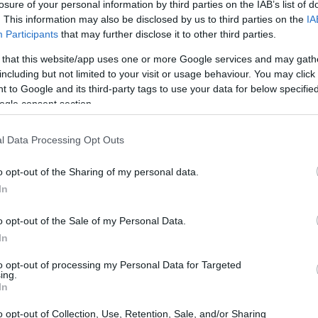
para personas que, de otro modo, no tendrían acceso a
losure of your personal information by third parties on the IAB’s list of
. This information may also be disclosed by us to third parties on the
IA
e historial crediticio o garantías. Aquí te presentamos
Participants
that may further disclose it to other third parties.
 that this website/app uses one or more Google services and may gath
including but not limited to your visit or usage behaviour. You may click 
 to Google and its third-party tags to use your data for below specifi
ogle consent section.
l Data Processing Opt Outs
o opt-out of the Sharing of my personal data.
In
o opt-out of the Sale of my Personal Data.
In
to opt-out of processing my Personal Data for Targeted
ing.
In
o opt-out of Collection, Use, Retention, Sale, and/or Sharing