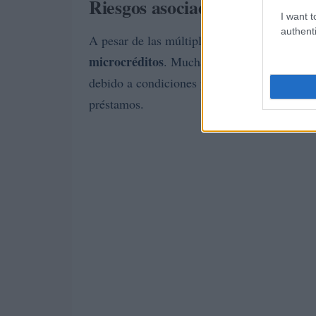
Riesgos asociados a los micro
I want t
authenti
A pesar de las múltiples ventajas, es fundam
microcréditos
. Muchas veces, los prestatar
debido a condiciones poco claras o a la fal
préstamos.