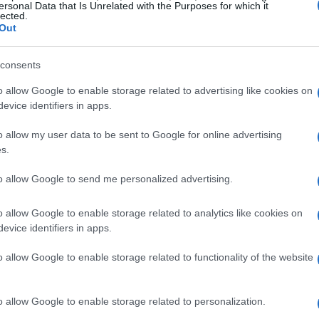
ersonal Data that Is Unrelated with the Purposes for which it
lected.
Out
res y pequeños negocios obtengan los fondos
consents
ciones. Esto es especialmente relevante en países en
o allow Google to enable storage related to advertising like cookies on
nciamiento es limitado. Además, muchos programas de
evice identifiers in apps.
poyar a mujeres y comunidades desfavorecidas,
o allow my user data to be sent to Google for online advertising
s.
to allow Google to send me personalized advertising.
o allow Google to enable storage related to analytics like cookies on
ciones más flexibles en comparación con los
evice identifiers in apps.
 de pago más largos y tasas de interés reducidas. Esta
o allow Google to enable storage related to functionality of the website
sten sus pagos a su flujo de caja, lo que puede ser
ngresos irregulares.
o allow Google to enable storage related to personalization.