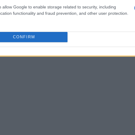
créditos
o allow Google to enable storage related to security, including
cation functionality and fraud prevention, and other user protection.
ental considerar los riesgos que conllevan los
ios se encuentran atrapados en un ciclo de deuda
ta de comprensión sobre el funcionamiento de estos
CONFIRM