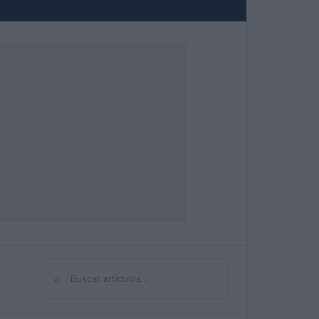
⌕
Buscar