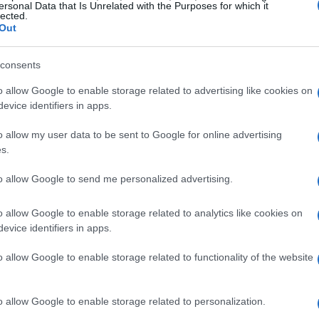
ersonal Data that Is Unrelated with the Purposes for which it
lected.
Out
consents
o allow Google to enable storage related to advertising like cookies on
evice identifiers in apps.
o allow my user data to be sent to Google for online advertising
s.
to allow Google to send me personalized advertising.
o allow Google to enable storage related to analytics like cookies on
evice identifiers in apps.
o allow Google to enable storage related to functionality of the website
 Comercio, Eduardo de Miguel, también resaltó la
o allow Google to enable storage related to personalization.
“Es crucial que los autónomos y emprendedores