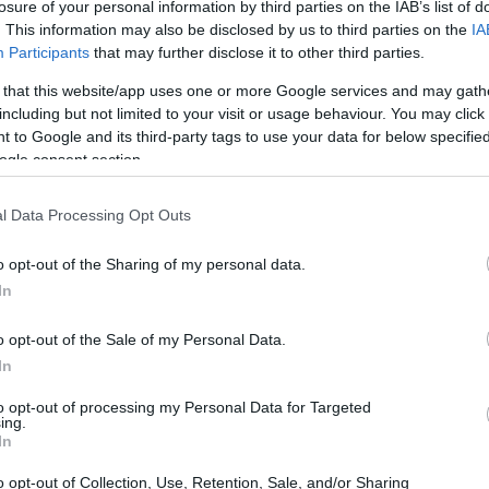
losure of your personal information by third parties on the IAB’s list of
. This information may also be disclosed by us to third parties on the
IA
uevas alternativas de financiación que van más allá
Participants
that may further disclose it to other third parties.
reguntado alguna vez cómo pueden sobrevivir los
 that this website/app uses one or more Google services and may gath
des para acceder a créditos convencionales? Durante
including but not limited to your visit or usage behaviour. You may click 
nciera y Empresarial, se debatieron opciones como el
 to Google and its third-party tags to use your data for below specifi
ogle consent section.
ntas que ofrecen liquidez a las empresas y
l Data Processing Opt Outs
Rioja
o opt-out of the Sharing of my personal data.
In
e Comercio de Logroño, donde se presentaron
o opt-out of the Sale of my Personal Data.
iten a las empresas conseguir fondos sin depender
In
 de Economía de La Rioja, Belinda León, subrayó la
to opt-out of processing my Personal Data for Targeted
rno económico complejo. “Nuestras empresas necesitan
ing.
In
ión para crecer y competir”, enfatizó León.
o opt-out of Collection, Use, Retention, Sale, and/or Sharing