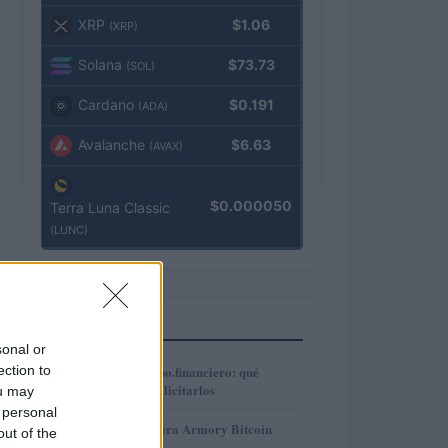
XRP
$1.06
(XRP)
Solana
$73.73
(SOL)
Cardano
$0.191
(ADA)
Avalanche
$6.63
(AVAX)
$0.000050
Terra Luna Classic
(LUNC)
MÁS LEÍDOS
sonal or
1
ection to
Préstamos en Kubo.financiero: qué
ofrecen y cómo solicitarlos
ou may
 personal
2
Revisión de billetera Armory Bitcoin
out of the