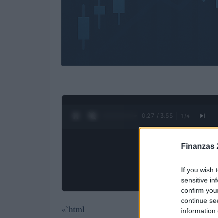
0:28 / 3:55
1
/
4
Finanzas 
If you wish 
sensitive in
confirm you
continue se
«`html
information 