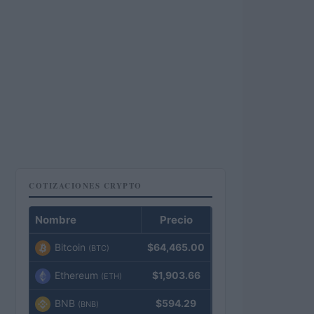
COTIZACIONES CRYPTO
Nombre
Precio
Bitcoin
$64,465.00
(BTC)
Ethereum
$1,903.66
(ETH)
BNB
$594.29
(BNB)