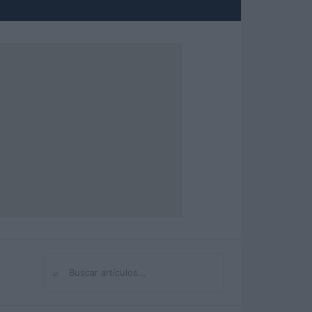
⌕
Buscar