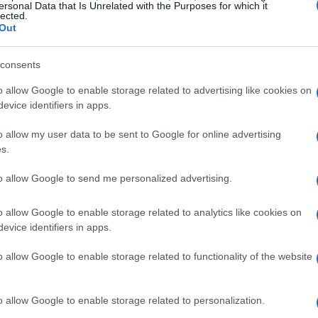
ersonal Data that Is Unrelated with the Purposes for which it
lected.
Out
consents
o allow Google to enable storage related to advertising like cookies on
evice identifiers in apps.
o allow my user data to be sent to Google for online advertising
s.
to allow Google to send me personalized advertising.
nube
o allow Google to enable storage related to analytics like cookies on
evice identifiers in apps.
orrespondientes al primer trimestre del año fiscal, con
o allow Google to enable storage related to functionality of the website
 de dólares. Aunque esta cifra se sitúa por debajo
llones, representa un notable crecimiento del
18%
o allow Google to enable storage related to personalization.
eneficios netos alcanzaron los
27.740 millones de