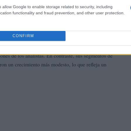
 por acción.\n\n
o allow Google to enable storage related to security, including
cation functionality and fraud prevention, and other user protection.
CONFIRM
OpenAI
 gastos asociados a la inversión en
, los
Azure
mejores. La división de
se destacó con un
iones de los analistas. En contraste, sus segmentos de
on un crecimiento más modesto, lo que refleja un