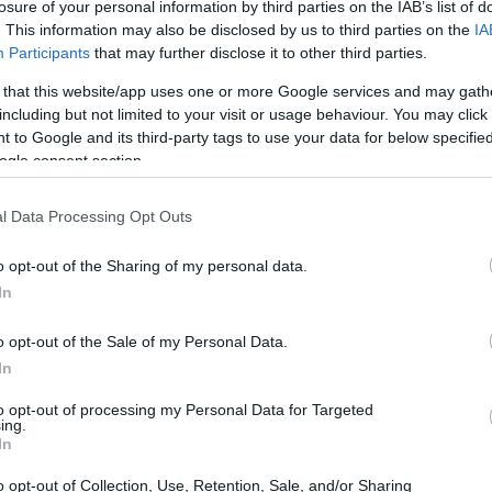
losure of your personal information by third parties on the IAB’s list of
tado no solo superó las expectativas del mercado, sino
. This information may also be disclosed by us to third parties on the
IA
100.000
r la primera vez que la compañía sobrepasa los
Participants
that may further disclose it to other third parties.
16%
en comparación con el año anterior se debe a un
 that this website/app uses one or more Google services and may gath
Google Cloud
YouTube
y
.
including but not limited to your visit or usage behaviour. You may click 
 to Google and its third-party tags to use your data for below specifi
ogle consent section.
10.261 millones de
ue significativo, alcanzando
l Data Processing Opt Outs
15%
enta un
más en comparación con el trimestre
o opt-out of the Sharing of my personal data.
3.500 millones de dólares
impuesta por la Unión
In
na tendencia positiva en sus beneficios, que sumaron
o opt-out of the Sale of my Personal Data.
2,87 dólares por acción
.
In
to opt-out of processing my Personal Data for Targeted
ing.
In
o opt-out of Collection, Use, Retention, Sale, and/or Sharing