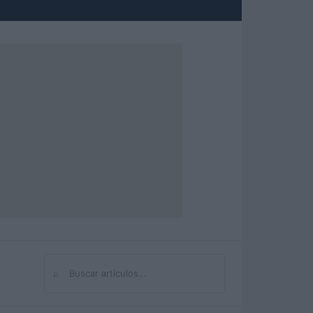
⌕
Buscar