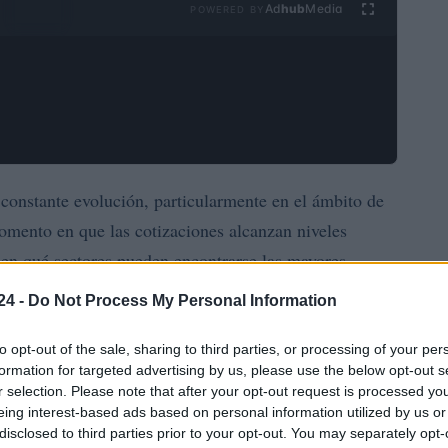
Ad
hub
Media
POWERED BY
constante evolución, particularmente en el ámbito de
omento en que las cotizaciones alcanzan niveles
o en qué sectores pueden encontrarse las mayores
xamina los resultados más recientes de gigantes como
24 -
Do Not Process My Personal Information
e comprender mejor las perspectivas futuras.
to opt-out of the sale, sharing to third parties, or processing of your per
formation for targeted advertising by us, please use the below opt-out s
principales tecnológicas
r selection. Please note that after your opt-out request is processed y
eing interest-based ads based on personal information utilized by us or
phabet
, la empresa matriz de Google, reportó ingresos
disclosed to third parties prior to your opt-out. You may separately opt-