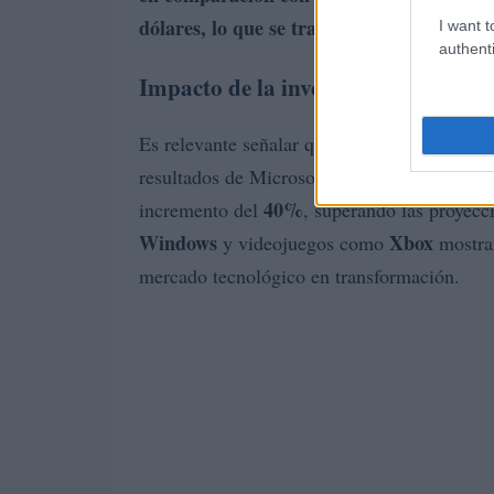
dólares, lo que se traduce en
3,72 dólares
I want t
authenti
Impacto de la inversión en OpenAI
Es relevante señalar que, sin considerar los
1%
resultados de Microsoft habrían sido un
40%
incremento del
, superando las proyecc
Windows
Xbox
y videojuegos como
mostrar
mercado tecnológico en transformación.