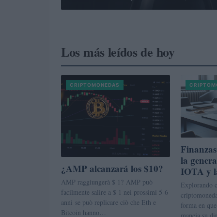
Los más leídos de hoy
CRIPTOMONEDAS
CRIPTOM
Finanzas 
la genera
¿AMP alcanzará los $10?
IOTA y l
AMP raggiungerà $ 1? AMP può
Explorando 
facilmente salire a $ 1 nei prossimi 5-6
criptomoneda
anni se può replicare ciò che Eth e
forma en que 
Bitcoin hanno…
maneja su di