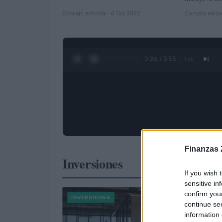
Consejo editorial · 6 Oct 2022
Consejo editor
0:27 / 3:55
1
/
4
Finanzas 
Inversiones
If you wish 
sensitive in
confirm you
INVERSIONES
continue se
information 