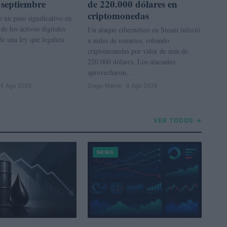
 septiembre
de 220.000 dólares en
criptomonedas
 un paso significativo en
 de los activos digitales
Un ataque cibernético en Steam infectó
de una ley que legaliza
a miles de usuarios, robando
criptomonedas por valor de más de
220.000 dólares. Los atacantes
aprovecharon…
· 6 Ago 2026
Diego Martín · 6 Ago 2026
VER TODOS →
NEWS