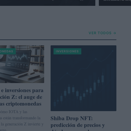
VER TODOS →
ONEDAS
INVERSIONES
e inversiones para
ción Z: el auge de
as criptomonedas
cómo IOTA y las
Shiba Drop NFT:
s están transformando la
predicción de precios y
la generación Z invierte y
nero.