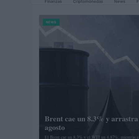
Finanzas
Criptomonedas
News
F
NEWS
Brent cae un 8.3% y arrastra
agosto
El Brent cae un 8.3% y el WTI un 4.87%, mientras e