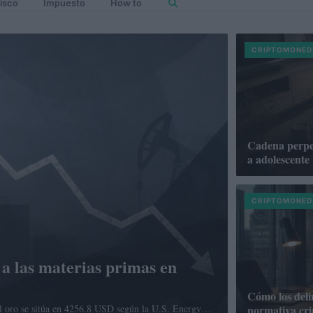
isco
Impuesto
How to
CRIPTOMONED
Cadena perpet
a adolescente
CRIPTOMONED
 a las materias primas en
Cómo los deli
l oro se sitúa en 4256.8 USD según la U.S. Energy…
normativa cri