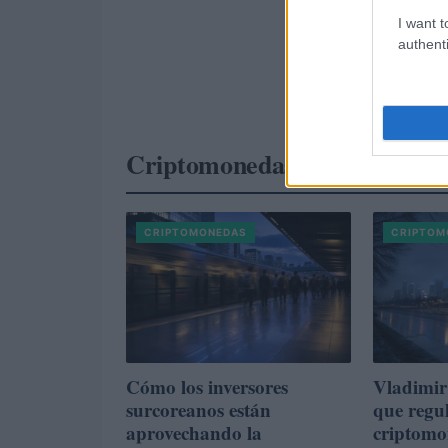
I want t
authenti
Criptomonedas
CRIPTOMONEDAS
CRIPTOM
Cómo los inversores
Vladimir
surcoreanos están
que regul
aprovechando la
criptomo