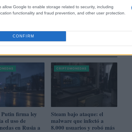
o allow Google to enable storage related to security, including
cation functionality and fraud prevention, and other user protection.
CONFIRM
VER TODOS →
ONEDAS
CRIPTOMONEDAS
 Putin firma ley
Steam bajo ataque: el
a el uso de
malware que infectó a
nedas en Rusia a
8.000 usuarios y robó más