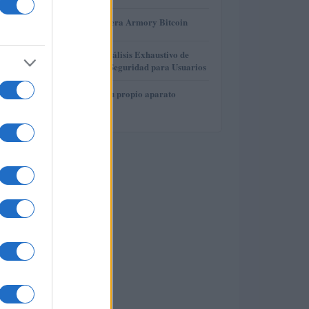
3
Revisión de billetera Armory Bitcoin
4
Gana Crédito: Análisis Exhaustivo de
Funcionalidad y Seguridad para Usuarios
5
Cómo construir tu propio aparato
electrónico