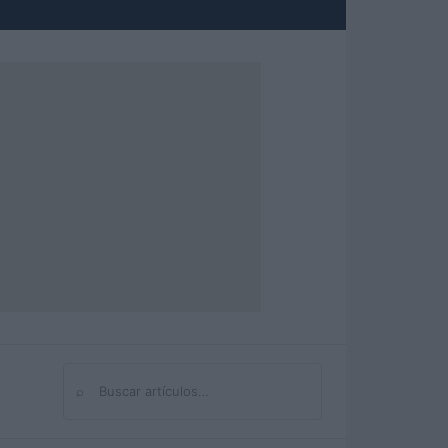
⌕
Buscar