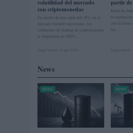
volatilidad del mercado
partir de
con criptomonedas
Rusia ha dado
la regulación
En medio de una caída del 18% en el
con la firma 
mercado bursátil surcoreano, los
las…
volúmenes de trading de criptomonedas
se dispararon un 600%.…
Diego Martín · 6 Ago 2026
Diego Martín 
News
NEWS
NEWS