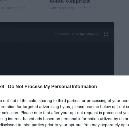
dónde comprarlo
ial · 19 Feb 2025
Consejo editorial · 14 Oct 2021
Ad
hub
Media
POWERED BY
24 -
Do Not Process My Personal Information
VER TODOS →
to opt-out of the sale, sharing to third parties, or processing of your per
formation for targeted advertising by us, please use the below opt-out s
INVERSIONES
r selection. Please note that after your opt-out request is processed y
Diferencias entre
eing interest-based ads based on personal information utilized by us or
análisis técnico y
disclosed to third parties prior to your opt-out. You may separately opt-
fundamental: cuándo