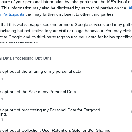
losure of your personal information by third parties on the IAB’s list of
aplicar cada método
. This information may also be disclosed by us to third parties on the
IA
Participants
that may further disclose it to other third parties.
INVERSIONES
 that this website/app uses one or more Google services and may gath
Cómo aplicar un
including but not limited to your visit or usage behaviour. You may click 
framework
 to Google and its third-party tags to use your data for below specifi
minimalista para
ogle consent section.
gestionar inversiones
l Data Processing Opt Outs
stodios,
INVERSIONES
El empresario José
legal
o opt-out of the Sharing of my personal data.
Elías revela sus
In
estrategias de
s y descubre cómo
contratación y aspira
al Barça
o opt-out of the Sale of my Personal Data.
In
to opt-out of processing my Personal Data for Targeted
ing.
VER TODOS →
In
o opt-out of Collection, Use, Retention, Sale, and/or Sharing