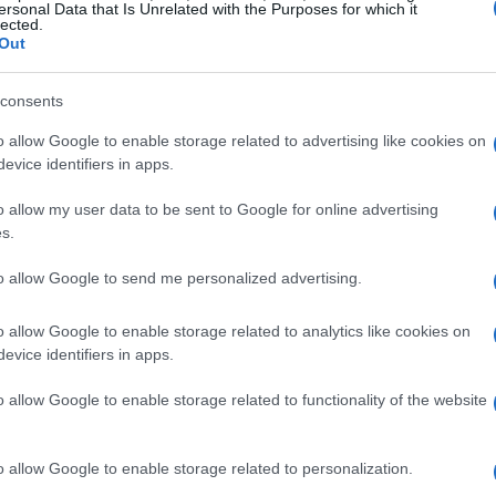
ersonal Data that Is Unrelated with the Purposes for which it
FINANZAS
FINANZAS
lected.
Out
consents
Guía completa sobre
Universidade da Coruña:
o allow Google to enable storage related to advertising like cookies on
ón de
tarjetas cripto: fees,
Transparencia y rigor
evice identifiers in apps.
rte
cashback y seguridad
ante los retos financieros
o allow my user data to be sent to Google for online advertising
s.
Diego Martín · 5 Ago 2026
Marta Ruiz · 3 Ago 2026
to allow Google to send me personalized advertising.
o allow Google to enable storage related to analytics like cookies on
evice identifiers in apps.
o allow Google to enable storage related to functionality of the website
o allow Google to enable storage related to personalization.