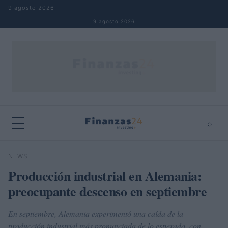
Saltar al contenido
9 agosto 2026
9 agosto 2026
⌕
×
⌕
NEWS
Buscar
Producción industrial en Alemania:
preocupante descenso en septiembre
En septiembre, Alemania experimentó una caída de la
producción industrial más pronunciada de lo esperado, con