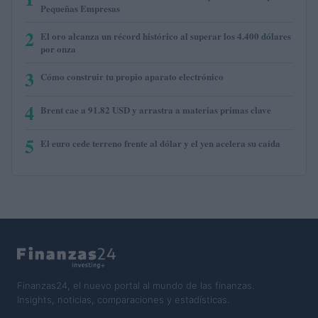
Pequeñas Empresas
2
El oro alcanza un récord histórico al superar los 4.400 dólares
por onza
3
Cómo construir tu propio aparato electrónico
4
Brent cae a 91.82 USD y arrastra a materias primas clave
5
El euro cede terreno frente al dólar y el yen acelera su caída
Finanzas24, el nuevo portal al mundo de las finanzas.
Insights, noticias, comparaciones y estadísticas.