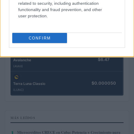
related to security, including authentication
functionality and fraud prevention, and other
$76.34
Solana
user protection.
(SOL)
$0.199
Cardano
CONFIRM
(ADA)
$6.47
Avalanche
(AVAX)
$0.000050
Terra Luna Classic
(LUNC)
MÁS LEÍDOS
1
Microcréditos CRECE en Cuba: Potencia y Crecimiento para