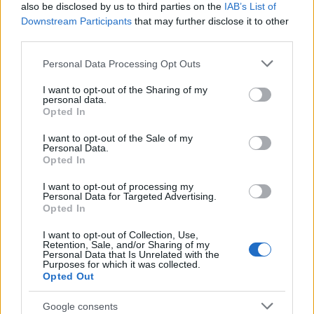
also be disclosed by us to third parties on the
IAB’s List of
Downstream Participants
that may further disclose it to other
Brent cae un 8.3% y arrastra a las materias primas en agosto
third parties.
Lucía Herrera · 6 Ago 2026
Please note that this website/app uses one or more Google
Personal Data Processing Opt Outs
services and may gather and store information including but
NEWS
not limited to your visit or usage behaviour. You may click to
I want to opt-out of the Sharing of my
personal data.
grant or deny consent to Google and its third-party tags to
Opted In
use your data for below specified purposes in below Google
consent section.
I want to opt-out of the Sale of my
Personal Data.
Opted In
I want to opt-out of processing my
Personal Data for Targeted Advertising.
Opted In
I want to opt-out of Collection, Use,
Retention, Sale, and/or Sharing of my
Personal Data that Is Unrelated with the
Purposes for which it was collected.
El petróleo Brent cae un 8.46% y arrastra a las materias
Opted Out
primas
Lucía Herrera · 5 Ago 2026
Google consents