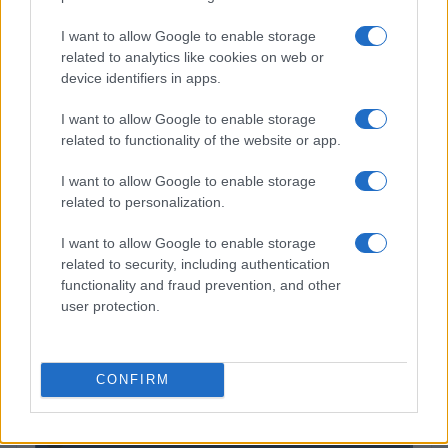
El Brent cae un 8.46% y arrastra a las materias primas
Lucía Herrera · 4 Ago 2026
I want to allow Google to enable storage
related to analytics like cookies on web or
device identifiers in apps.
COTIZACIONES CRYPTO
I want to allow Google to enable storage
related to functionality of the website or app.
Nombre
Precio
I want to allow Google to enable storage
related to personalization.
$64,205.00
Bitcoin
I want to allow Google to enable storage
(BTC)
related to security, including authentication
functionality and fraud prevention, and other
$1,900.18
Ethereum
user protection.
(ETH)
$591.05
CONFIRM
BNB
(BNB)