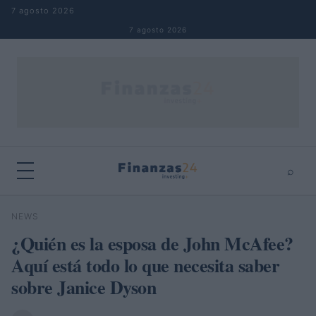
Saltar al contenido
7 agosto 2026
7 agosto 2026
⌕
×
⌕
NEWS
Buscar
¿Quién es la esposa de John McAfee?
Aquí está todo lo que necesita saber
sobre Janice Dyson