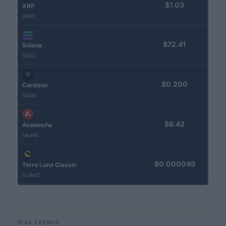
$1.03
XRP
(XRP)
$72.41
Solana
(SOL)
$0.200
Cardano
(ADA)
$6.42
Avalanche
(AVAX)
$0.000049
Terra Luna Classic
(LUNC)
MÁS LEÍDOS