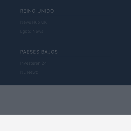
REINO UNIDO
News Hub UK
Lgbtq News
PAESES BAJOS
Investeren 24
NL Newz