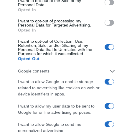
I want to opt-out of the Sale of my
Personal Data.
Opted In
I want to opt-out of processing my
Personal Data for Targeted Advertising.
El petróleo Brent cae un 8.46% y arrastra a las materias
Opted In
primas
Lucía Herrera · 5 Ago 2026
I want to opt-out of Collection, Use,
Retention, Sale, and/or Sharing of my
Personal Data that Is Unrelated with the
NEWS
Purposes for which it was collected.
Opted Out
Google consents
I want to allow Google to enable storage
related to advertising like cookies on web or
device identifiers in apps.
I want to allow my user data to be sent to
Google for online advertising purposes.
I want to allow Google to send me
personalized advertising.