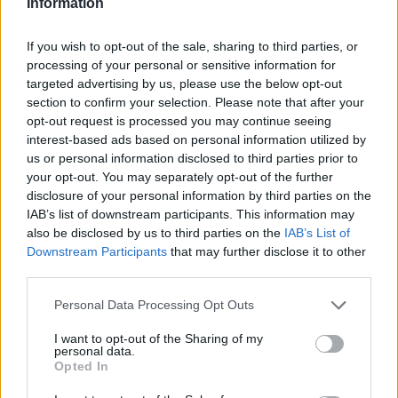
Information
If you wish to opt-out of the sale, sharing to third parties, or
processing of your personal or sensitive information for
targeted advertising by us, please use the below opt-out
section to confirm your selection. Please note that after your
opt-out request is processed you may continue seeing
interest-based ads based on personal information utilized by
us or personal information disclosed to third parties prior to
Brent cae un 8.3% y arrastra a las materias primas en agosto
your opt-out. You may separately opt-out of the further
Lucía Herrera · 6 Ago 2026
disclosure of your personal information by third parties on the
IAB’s list of downstream participants. This information may
also be disclosed by us to third parties on the
IAB’s List of
NEWS
Downstream Participants
that may further disclose it to other
third parties.
Please note that this website/app uses one or more Google
Personal Data Processing Opt Outs
services and may gather and store information including but
not limited to your visit or usage behaviour. You may click to
I want to opt-out of the Sharing of my
personal data.
grant or deny consent to Google and its third-party tags to
Opted In
use your data for below specified purposes in below Google
consent section.