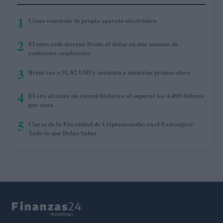
1
Cómo construir tu propio aparato electrónico
2
El euro cede terreno frente al dólar en una semana de
contrastes cambiarios
3
Brent cae a 91.82 USD y arrastra a materias primas clave
4
El oro alcanza un récord histórico al superar los 4.400 dólares
por onza
5
Claves de la Fiscalidad de Criptomonedas en el Extranjero:
Todo lo que Debes Saber