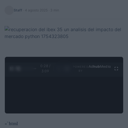
Staff
·
4 agosto 2025
· 3 min
0:29 /
Ad
hub
Media
POWERED
1
/
4
3:09
BY
«`html