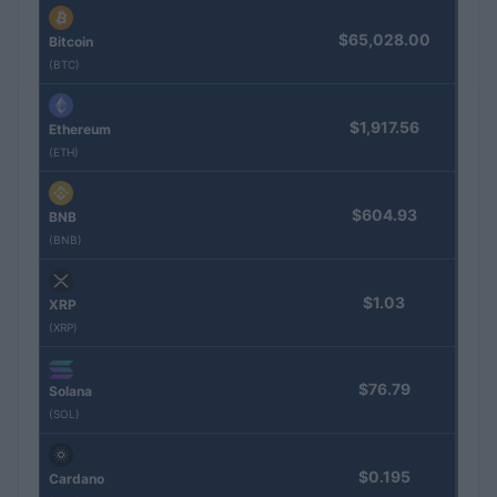
$65,028.00
Bitcoin
(BTC)
$1,917.56
Ethereum
(ETH)
$604.93
BNB
(BNB)
$1.03
XRP
(XRP)
$76.79
Solana
(SOL)
$0.195
Cardano