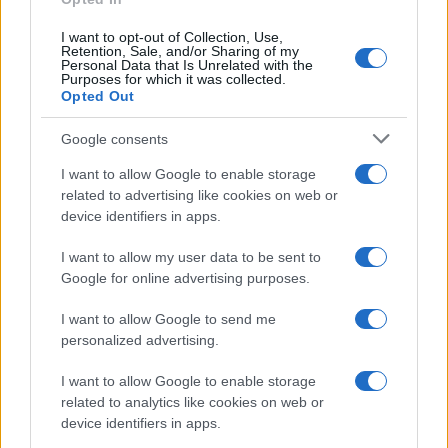
Diego Martín · 10 Ago 2026
I want to opt-out of Collection, Use,
Retention, Sale, and/or Sharing of my
NEWS
Personal Data that Is Unrelated with the
Purposes for which it was collected.
Opted Out
Google consents
I want to allow Google to enable storage
related to advertising like cookies on web or
device identifiers in apps.
I want to allow my user data to be sent to
Google for online advertising purposes.
I want to allow Google to send me
El euro se debilita frente al dólar mientras las criptomonedas
personalized advertising.
mantienen su estabilidad
Lucía Herrera · 10 Ago 2026
I want to allow Google to enable storage
related to analytics like cookies on web or
device identifiers in apps.
FINANZAS