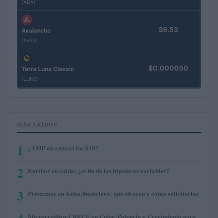
(ADA)
$6.53
Avalanche
(AVAX)
$0.000050
Terra Luna Classic
(LUNC)
MÁS LEÍDOS
1
¿AMP alcanzará los $10?
2
Euríbor en caída: ¿el fin de las hipotecas variables?
3
Préstamos en Kubo.financiero: qué ofrecen y cómo solicitarlos
Microcréditos CRECE en Cuba: Potencia y Crecimiento para