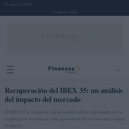
Saltar al contenido
10 agosto 2026
10 agosto 2026
⌕
×
⌕
Recuperación del IBEX 35: un análisis
Buscar
del impacto del mercado
El IBEX 35 se recupera con un notable rebote, impulsado por la
confianza en los bancos y las expectativas de recortes en las tasas
de interés.