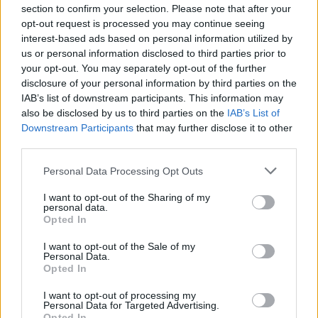
section to confirm your selection. Please note that after your
opt-out request is processed you may continue seeing
interest-based ads based on personal information utilized by
us or personal information disclosed to third parties prior to
Sigue leyendo
your opt-out. You may separately opt-out of the further
disclosure of your personal information by third parties on the
IAB’s list of downstream participants. This information may
CRIPTOMONEDAS
also be disclosed by us to third parties on the
IAB’s List of
Downstream Participants
that may further disclose it to other
third parties.
Please note that this website/app uses one or more Google
Personal Data Processing Opt Outs
services and may gather and store information including but
not limited to your visit or usage behaviour. You may click to
I want to opt-out of the Sharing of my
personal data.
grant or deny consent to Google and its third-party tags to
Opted In
use your data for below specified purposes in below Google
consent section.
I want to opt-out of the Sale of my
Personal Data.
Opted In
Cómo evaluar un exchange de criptomonedas: licencias,
I want to opt-out of processing my
Personal Data for Targeted Advertising.
seguridad y más
Opted In