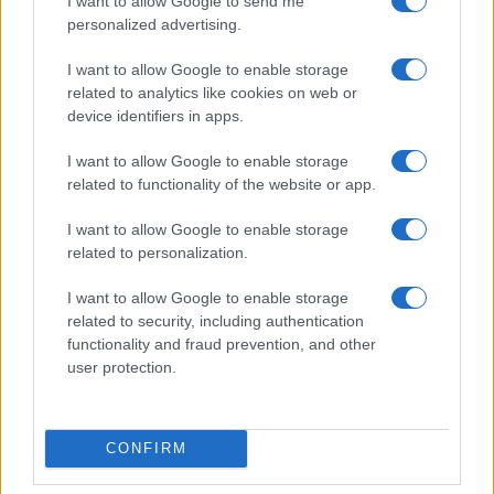
I want to allow Google to send me
personalized advertising.
I want to allow Google to enable storage
related to analytics like cookies on web or
device identifiers in apps.
Brent cae un 8.3% y arrastra a las materias primas en agosto
I want to allow Google to enable storage
related to functionality of the website or app.
Lucía Herrera · 6 Ago 2026
I want to allow Google to enable storage
NEWS
related to personalization.
I want to allow Google to enable storage
related to security, including authentication
functionality and fraud prevention, and other
user protection.
CONFIRM