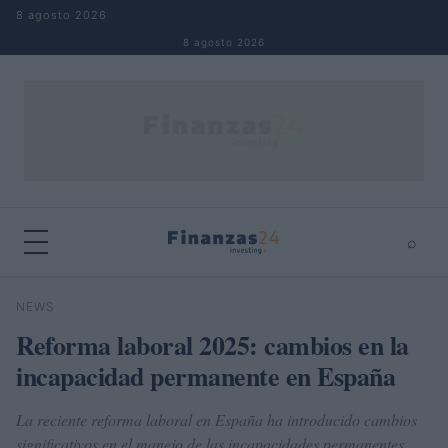
Saltar al contenido
8 agosto 2026
8 agosto 2026
⌕
×
⌕
NEWS
Buscar
Reforma laboral 2025: cambios en la
incapacidad permanente en España
La reciente reforma laboral en España ha introducido cambios
significativos en el manejo de las incapacidades permanentes,