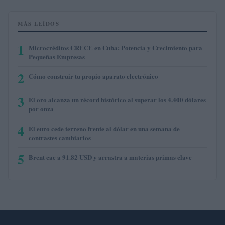
MÁS LEÍDOS
1
Microcréditos CRECE en Cuba: Potencia y Crecimiento para
Pequeñas Empresas
2
Cómo construir tu propio aparato electrónico
3
El oro alcanza un récord histórico al superar los 4.400 dólares
por onza
4
El euro cede terreno frente al dólar en una semana de
contrastes cambiarios
5
Brent cae a 91.82 USD y arrastra a materias primas clave