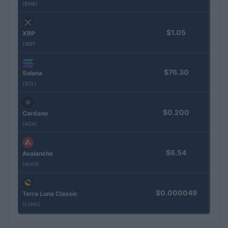
(BNB)
$1.05
XRP
(XRP)
$76.30
Solana
(SOL)
$0.200
Cardano
(ADA)
$6.54
Avalanche
(AVAX)
$0.000049
Terra Luna Classic
(LUNC)