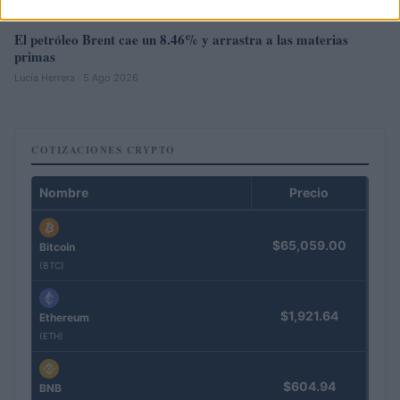
El petróleo Brent cae un 8.46% y arrastra a las materias
primas
Lucía Herrera · 5 Ago 2026
COTIZACIONES CRYPTO
Nombre
Precio
$65,059.00
Bitcoin
(BTC)
$1,921.64
Ethereum
(ETH)
$604.94
BNB