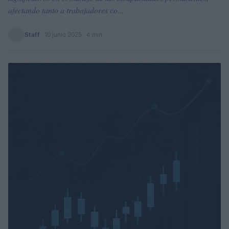
afectando tanto a trabajadores co...
Staff
·
10 junio 2025
· 4 min