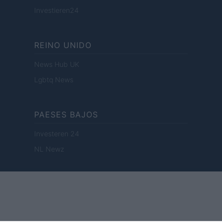
Investieren24
REINO UNIDO
News Hub UK
Lgbtq News
PAESES BAJOS
Investeren 24
NL Newz