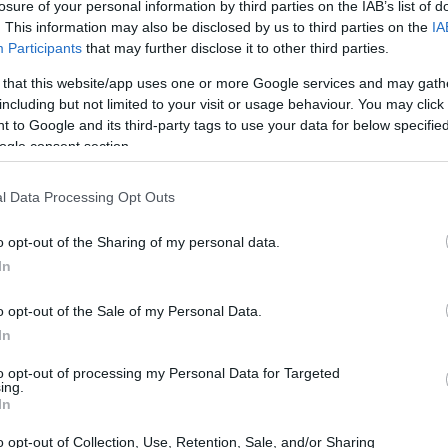
losure of your personal information by third parties on the IAB’s list of
. This information may also be disclosed by us to third parties on the
IA
Participants
that may further disclose it to other third parties.
 that this website/app uses one or more Google services and may gath
including but not limited to your visit or usage behaviour. You may click 
 to Google and its third-party tags to use your data for below specifi
ogle consent section.
l Data Processing Opt Outs
o opt-out of the Sharing of my personal data.
In
o opt-out of the Sale of my Personal Data.
idendos
In
to opt-out of processing my Personal Data for Targeted
ing.
adaptación ante las adversidades del sector. A pesar
In
demia y la reciente guerra arancelaria, la compañía ha
o opt-out of Collection, Use, Retention, Sale, and/or Sharing