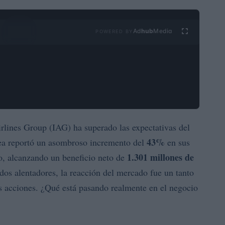
Ad
hub
Media
POWERED BY
irlines Group (IAG) ha superado las expectativas del
43%
nea reportó un asombroso incremento del
en sus
1.301 millones de
o, alcanzando un beneficio neto de
ados alentadores, la reacción del mercado fue un tanto
s acciones. ¿Qué está pasando realmente en el negocio