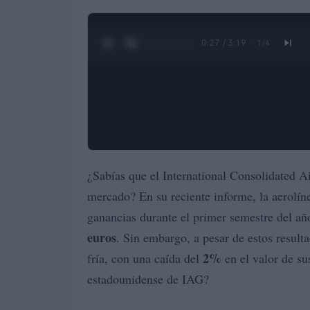
0:28 / 3:19
1
/
4
¿Sabías que el International Consolidated A
mercado? En su reciente informe, la aerolí
ganancias durante el primer semestre del añ
euros
. Sin embargo, a pesar de estos result
2%
fría, con una caída del
en el valor de su
estadounidense de IAG?