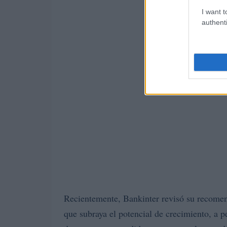
I want t
authenti
Recientemente, Bankinter revisó su recome
que subraya el potencial de crecimiento, a p