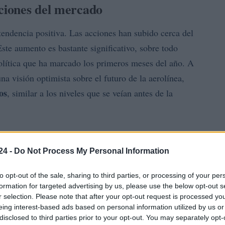
cciones del mercado
endencia positiva. Las acciones han subido cerca del
Este aumento es bastante significativo, sobre todo
olítica que ha marcado los primeros meses del año. A
na visión optimista sobre el futuro de la aerolínea,
os
, similar a los niveles que se veían antes de la
s últimas horas, se ha confirmado que la compañía ha
aída en el precio del combustible, lo cual es un alivio
24 -
Do Not Process My Personal Information
 la preocupación sobre la debilidad del mercado
to opt-out of the sale, sharing to third parties, or processing of your per
nos analistas a ajustar sus expectativas.
formation for targeted advertising by us, please use the below opt-out s
r selection. Please note that after your opt-out request is processed y
eing interest-based ads based on personal information utilized by us or
disclosed to third parties prior to your opt-out. You may separately opt-