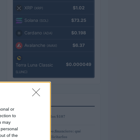
XRP
$1.02
(XRP)
Solana
$73.25
(SOL)
Cardano
$0.198
(ADA)
Avalanche
$6.37
(AVAX)
$0.000049
Terra Luna Classic
(LUNC)
MÁS LEÍDOS
sonal or
1
ection to
¿AMP alcanzará los $10?
ou may
 personal
2
Préstamos en Kubo.financiero: qué
out of the
ofrecen y cómo solicitarlos