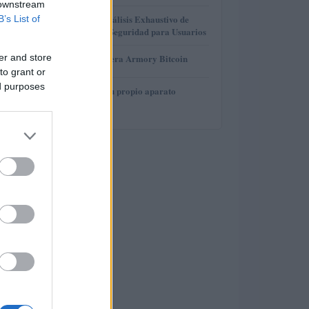
 downstream
3
Gana Crédito: Análisis Exhaustivo de
B’s List of
Funcionalidad y Seguridad para Usuarios
4
er and store
Revisión de billetera Armory Bitcoin
to grant or
ed purposes
5
Cómo construir tu propio aparato
electrónico