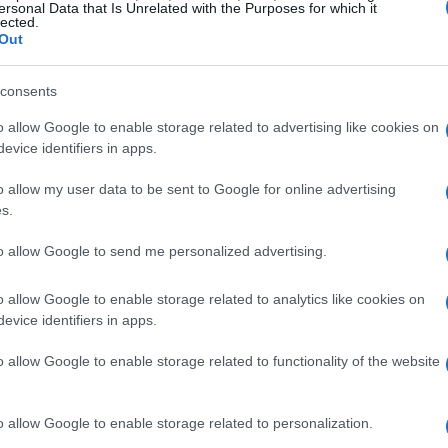
llones de euros
a sus accionistas en forma de
ersonal Data that Is Unrelated with the Purposes for which it
lected.
za sólida en la estabilidad de su negocio a largo plazo.
Out
, el segmento premium de IAG ha sido clave para el
consents
da en las ventas de asientos económicos. Las
o allow Google to enable storage related to advertising like cookies on
tivos continúen mejorando, lo que podría resultar en
evice identifiers in apps.
e ganancias consensuadas. ¿Te imaginas lo que esto
o allow my user data to be sent to Google for online advertising
s.
to allow Google to send me personalized advertising.
ciones de analistas
o allow Google to enable storage related to analytics like cookies on
Cullinane de RBC Capital sugieren que las acciones de
evice identifiers in apps.
dadas por tarifas elevadas en rutas clave,
o allow Google to enable storage related to functionality of the website
n embargo, los costos también han sido ajustados, lo
ia de la compañía.
o allow Google to enable storage related to personalization.