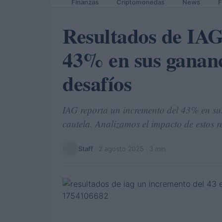
Finanzas
Criptomonedas
News
F
Resultados de IAG
43% en sus gananc
desafíos
IAG reporta un incremento del 43% en sus
cautela. Analizamos el impacto de estos r
Staff
·
2 agosto 2025
· 3 min