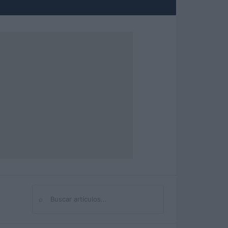
⌕
Buscar