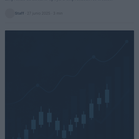
Staff
·
27 junio 2025
· 3 min