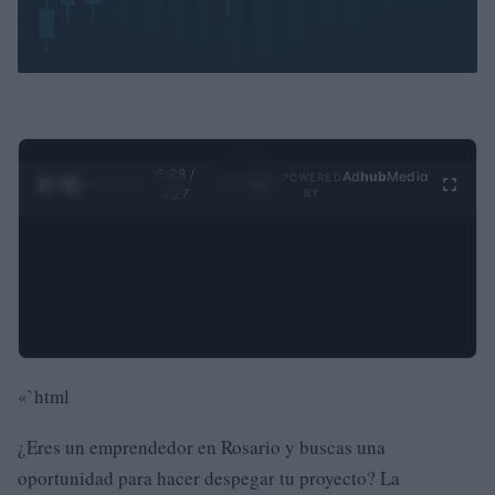
0:29 /
Ad
hub
Media
POWERED
1
/
4
4:27
BY
«`html
¿Eres un emprendedor en Rosario y buscas una
oportunidad para hacer despegar tu proyecto? La