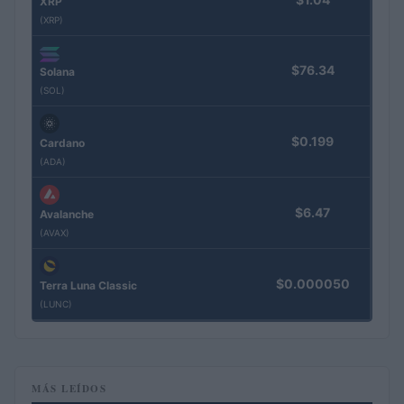
XRP
(XRP)
$76.34
Solana
(SOL)
$0.199
Cardano
(ADA)
$6.47
Avalanche
(AVAX)
$0.000050
Terra Luna Classic
(LUNC)
MÁS LEÍDOS