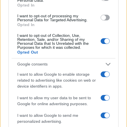
Personal Data.
Opted In
I want to opt-out of processing my
Personal Data for Targeted Advertising.
Opted In
I want to opt-out of Collection, Use,
Retention, Sale, and/or Sharing of my
Personal Data that Is Unrelated with the
Francia se convierte en el epicentro de los robos violentos de
Purposes for which it was collected.
criptomonedas
Opted Out
Diego Martín · 9 Ago 2026
Google consents
CRIPTOMONEDAS
I want to allow Google to enable storage
related to advertising like cookies on web or
device identifiers in apps.
I want to allow my user data to be sent to
Google for online advertising purposes.
I want to allow Google to send me
personalized advertising.