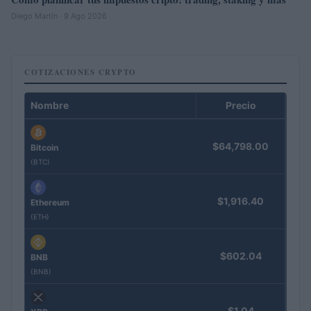
Diego Martín · 9 Ago 2026
COTIZACIONES CRYPTO
Nombre
Precio
$64,798.00
Bitcoin
(BTC)
$1,916.40
Ethereum
(ETH)
$602.04
BNB
(BNB)
$1.04