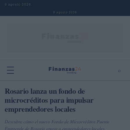
Saltar al contenido
9 agosto 2026
9 agosto 2026
⌕
×
⌕
Rosario lanza un fondo de
Buscar
microcréditos para impulsar
emprendedores locales
Descubre cómo el nuevo Fondo de Microcréditos Puente
Emprende de Rosario apoya a emprendedores locales.