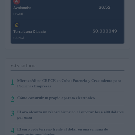
$6.52
Avalanche
(AVAX)
$0.000049
Terra Luna Classic
(LUNC)
MÁS LEÍDOS
1
Microcréditos CRECE en Cuba: Potencia y Crecimiento para
Pequeñas Empresas
2
Cómo construir tu propio aparato electrónico
3
El oro alcanza un récord histórico al superar los 4.400 dólares
por onza
4
El euro cede terreno frente al dólar en una semana de
contrastes cambiarios