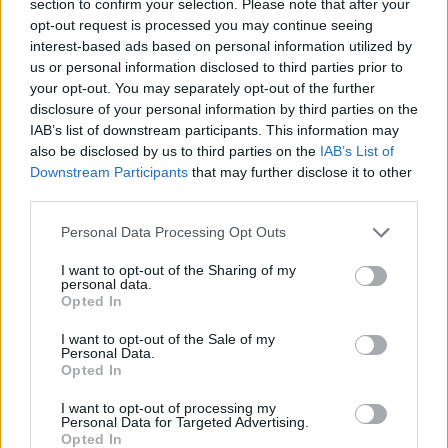
section to confirm your selection. Please note that after your
opt-out request is processed you may continue seeing
interest-based ads based on personal information utilized by
us or personal information disclosed to third parties prior to
Sigue leyendo
your opt-out. You may separately opt-out of the further
disclosure of your personal information by third parties on the
IAB’s list of downstream participants. This information may
NEWS
also be disclosed by us to third parties on the
IAB’s List of
Downstream Participants
that may further disclose it to other
third parties.
Please note that this website/app uses one or more Google
Personal Data Processing Opt Outs
services and may gather and store information including but
not limited to your visit or usage behaviour. You may click to
I want to opt-out of the Sharing of my
personal data.
grant or deny consent to Google and its third-party tags to
Opted In
use your data for below specified purposes in below Google
consent section.
I want to opt-out of the Sale of my
Personal Data.
Opted In
I want to opt-out of processing my
El Brent cae un 8.3% y arrastra a las materias primas
Personal Data for Targeted Advertising.
Opted In
Lucía Herrera · 7 Ago 2026