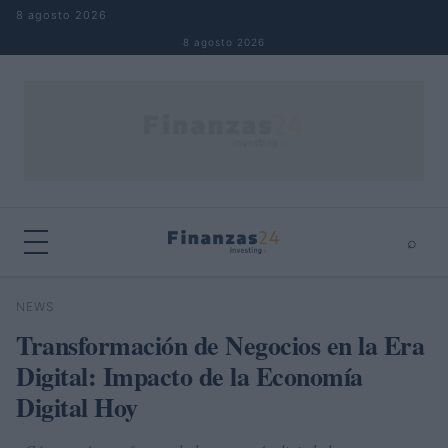
Saltar al contenido
8 agosto 2026
8 agosto 2026
⌕
×
⌕
NEWS
Buscar
Transformación de Negocios en la Era
Digital: Impacto de la Economía
Digital Hoy