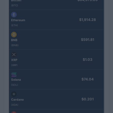
Bitcoin
(BTC)
$1,914.28
Ethereum
(ETH)
$591.81
BNB
(BNB)
$1.03
XRP
(XRP)
$74.04
Solana
(SOL)
$0.201
Cardano
(ADA)