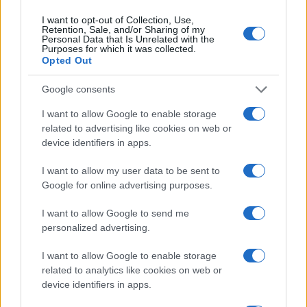
I want to opt-out of Collection, Use,
NEWS
Retention, Sale, and/or Sharing of my
Personal Data that Is Unrelated with the
Purposes for which it was collected.
Opted Out
Google consents
I want to allow Google to enable storage
related to advertising like cookies on web or
device identifiers in apps.
I want to allow my user data to be sent to
Google for online advertising purposes.
I want to allow Google to send me
Brent cae un 8.3% y arrastra a las materias primas en agosto
personalized advertising.
Lucía Herrera · 6 Ago 2026
I want to allow Google to enable storage
NEWS
related to analytics like cookies on web or
device identifiers in apps.