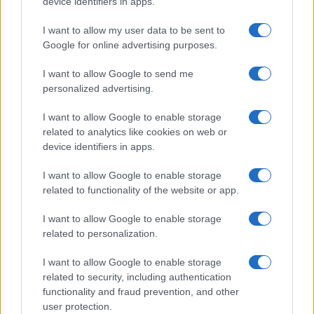
device identifiers in apps.
I want to allow my user data to be sent to
Google for online advertising purposes.
I want to allow Google to send me
personalized advertising.
I want to allow Google to enable storage
related to analytics like cookies on web or
device identifiers in apps.
El petróleo Brent cae un 8.46% y arrastra a las materias
I want to allow Google to enable storage
primas
related to functionality of the website or app.
Lucía Herrera · 5 Ago 2026
I want to allow Google to enable storage
related to personalization.
I want to allow Google to enable storage
COTIZACIONES CRYPTO
related to security, including authentication
functionality and fraud prevention, and other
Nombre
Precio
user protection.