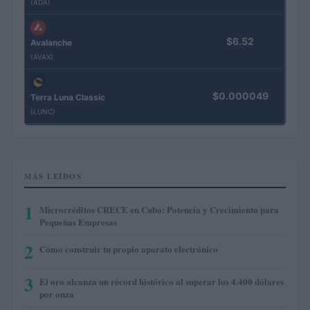
(ADA)
$6.52
Avalanche
(AVAX)
$0.000049
Terra Luna Classic
(LUNC)
MÁS LEÍDOS
1
Microcréditos CRECE en Cuba: Potencia y Crecimiento para
Pequeñas Empresas
2
Cómo construir tu propio aparato electrónico
3
El oro alcanza un récord histórico al superar los 4.400 dólares
por onza