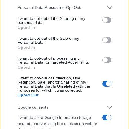
El Brent cae un 8.3% y arrastra a las materias primas
Please note that this website/app uses one or more Google
Personal Data Processing Opt Outs
Lucía Herrera · 7 Ago 2026
services and may gather and store information including but
not limited to your visit or usage behaviour. You may click to
I want to opt-out of the Sharing of my
NEWS
personal data.
grant or deny consent to Google and its third-party tags to
Opted In
use your data for below specified purposes in below Google
consent section.
I want to opt-out of the Sale of my
Personal Data.
Opted In
I want to opt-out of processing my
Personal Data for Targeted Advertising.
Opted In
I want to opt-out of Collection, Use,
Retention, Sale, and/or Sharing of my
Personal Data that Is Unrelated with the
Purposes for which it was collected.
Opted Out
Brent cae un 8.3% y arrastra a las materias primas en agosto
Google consents
Lucía Herrera · 6 Ago 2026
I want to allow Google to enable storage
NEWS
related to advertising like cookies on web or