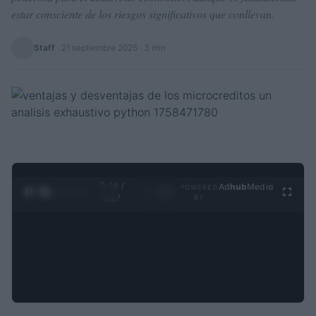
estar consciente de los riesgos significativos que conllevan.
Staff
·
21 septiembre 2025
· 3 min
0:16 /
Ad
hub
Media
POWERED
1
/
4
4:27
BY