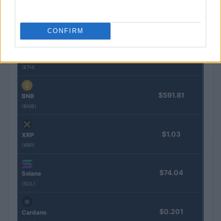
$64,975.00
Bitcoin
(BTC)
CONFIRM
$1,914.28
Ethereum
(ETH)
$591.81
BNB
(BNB)
$1.03
XRP
(XRP)
$74.04
Solana
(SOL)
$0.201
Cardano