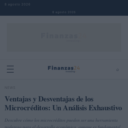
Saltar al contenido
8 agosto 2026
8 agosto 2026
⌕
×
⌕
NEWS
Buscar
Ventajas y Desventajas de los
Microcréditos: Un Análisis Exhaustivo
Descubre cómo los microcréditos pueden ser una herramienta
poderosa para el desarrollo económico, aunque es fundamental