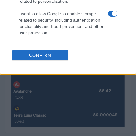
related to personalization.
(BNB)
I want to allow Google to enable storage
$1.03
XRP
related to security, including authentication
functionality and fraud prevention, and other
(XRP)
user protection.
$72.58
Solana
(SOL)
CONFIRM
$0.202
Cardano
(ADA)
$6.42
Avalanche
(AVAX)
$0.000049
Terra Luna Classic
(LUNC)