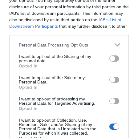
your opt-out. You may separately opt-out of the further
disclosure of your personal information by third parties on the
IAB’s list of downstream participants. This information may
also be disclosed by us to third parties on the
IAB’s List of
Downstream Participants
that may further disclose it to other
third parties.
Please note that this website/app uses one or more Google
La Reserva Federal aprueba la adquisición de Webster Bank
Personal Data Processing Opt Outs
por parte de Banco Santander
services and may gather and store information including but
not limited to your visit or usage behaviour. You may click to
I want to opt-out of the Sharing of my
Marta Ruiz · 5 Ago 2026
personal data.
grant or deny consent to Google and its third-party tags to
Opted In
use your data for below specified purposes in below Google
FINANZAS
consent section.
I want to opt-out of the Sale of my
Personal Data.
Opted In
I want to opt-out of processing my
Personal Data for Targeted Advertising.
Opted In
I want to opt-out of Collection, Use,
Retention, Sale, and/or Sharing of my
Personal Data that Is Unrelated with the
Purposes for which it was collected.