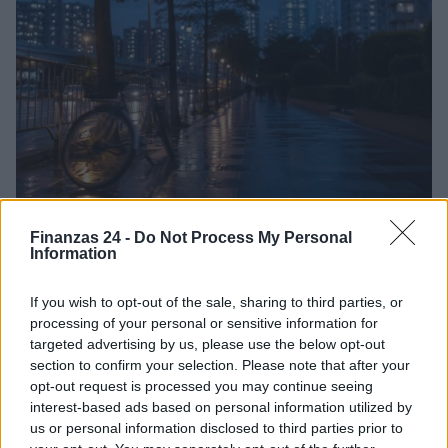
El empresario José Elías analiza el mercado inmobiliario y sus
Finanzas 24 -
Do Not Process My Personal
consecuencias en la jubilación
Information
Marta Ruiz · 5 Ago 2026
If you wish to opt-out of the sale, sharing to third parties, or
FINANZAS
processing of your personal or sensitive information for
targeted advertising by us, please use the below opt-out
section to confirm your selection. Please note that after your
opt-out request is processed you may continue seeing
interest-based ads based on personal information utilized by
us or personal information disclosed to third parties prior to