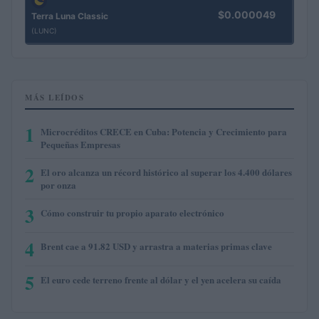
$0.000049
Terra Luna Classic
(LUNC)
MÁS LEÍDOS
1
Microcréditos CRECE en Cuba: Potencia y Crecimiento para
Pequeñas Empresas
2
El oro alcanza un récord histórico al superar los 4.400 dólares
por onza
3
Cómo construir tu propio aparato electrónico
4
Brent cae a 91.82 USD y arrastra a materias primas clave
5
El euro cede terreno frente al dólar y el yen acelera su caída