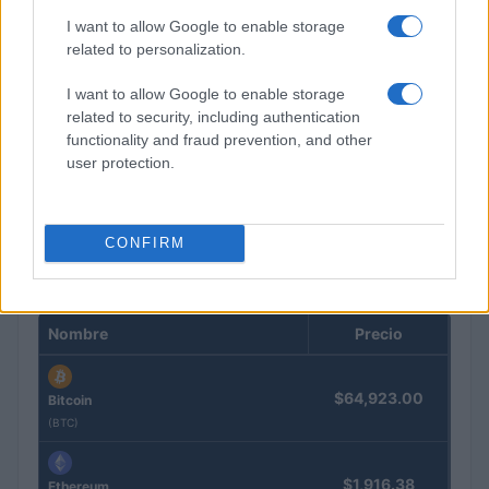
I want to allow Google to enable storage
related to personalization.
I want to allow Google to enable storage
related to security, including authentication
functionality and fraud prevention, and other
El petróleo Brent cae un 8.46% y arrastra a las materias
user protection.
primas
Lucía Herrera · 5 Ago 2026
CONFIRM
COTIZACIONES CRYPTO
Nombre
Precio
$64,923.00
Bitcoin
(BTC)
$1,916.38
Ethereum