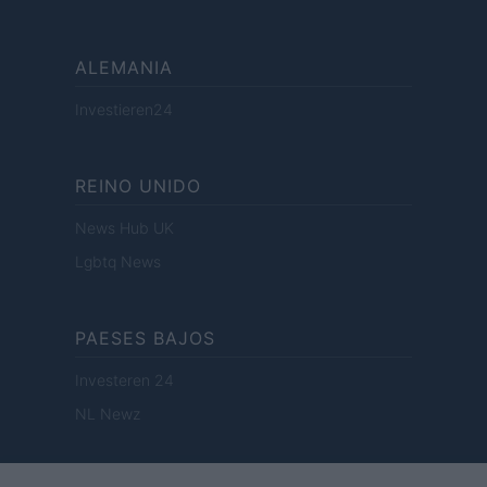
ALEMANIA
Investieren24
REINO UNIDO
News Hub UK
Lgbtq News
PAESES BAJOS
Investeren 24
NL Newz