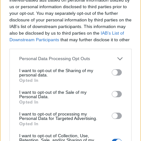
Sigue leyendo
us or personal information disclosed to third parties prior to
your opt-out. You may separately opt-out of the further
NEWS
disclosure of your personal information by third parties on the
IAB’s list of downstream participants. This information may
also be disclosed by us to third parties on the
IAB’s List of
Downstream Participants
that may further disclose it to other
third parties.
Please note that this website/app uses one or more Google
Personal Data Processing Opt Outs
services and may gather and store information including but
not limited to your visit or usage behaviour. You may click to
I want to opt-out of the Sharing of my
personal data.
grant or deny consent to Google and its third-party tags to
Opted In
use your data for below specified purposes in below Google
consent section.
I want to opt-out of the Sale of my
Personal Data.
Opted In
El Brent cae un 8.3% y arrastra a las materias primas
I want to opt-out of processing my
Lucía Herrera · 7 Ago 2026
Personal Data for Targeted Advertising.
Opted In
NEWS
I want to opt-out of Collection, Use,
Retention, Sale, and/or Sharing of my