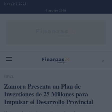
Saltar al contenido
9 agosto 2026
9 agosto 2026
⌕
×
⌕
NEWS
Buscar
Zamora Presenta un Plan de
Inversiones de 25 Millones para
Impulsar el Desarrollo Provincial