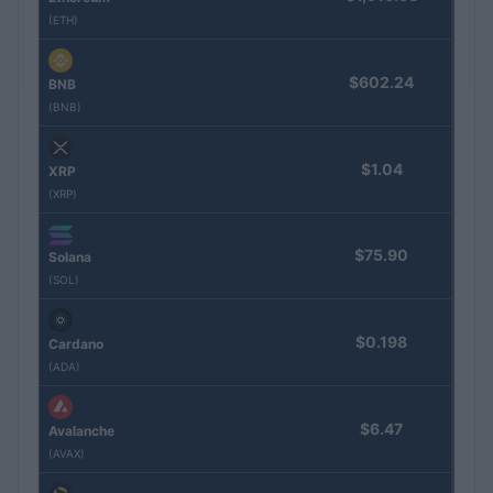
(ETH)
$602.24
BNB
(BNB)
$1.04
XRP
(XRP)
$75.90
Solana
(SOL)
$0.198
Cardano
(ADA)
$6.47
Avalanche
(AVAX)