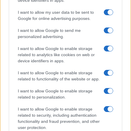
device identifiers in apps.
I want to allow my user data to be sent to
Google for online advertising purposes.
I want to allow Google to send me
personalized advertising.
I want to allow Google to enable storage
related to analytics like cookies on web or
device identifiers in apps.
I want to allow Google to enable storage
El Brent cae un 8.46% y arrastra a las materias primas
related to functionality of the website or app.
Lucía Herrera · 4 Ago 2026
I want to allow Google to enable storage
related to personalization.
I want to allow Google to enable storage
COTIZACIONES CRYPTO
related to security, including authentication
functionality and fraud prevention, and other
Nombre
Precio
user protection.