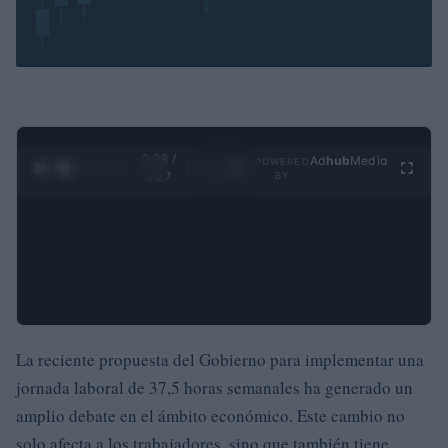
0:29 /
Ad
hub
Media
POWERED
1
/
4
4:27
BY
La reciente propuesta del Gobierno para implementar una
jornada laboral de 37,5 horas semanales ha generado un
amplio debate en el ámbito económico. Este cambio no
solo afecta a los trabajadores, sino que también tiene