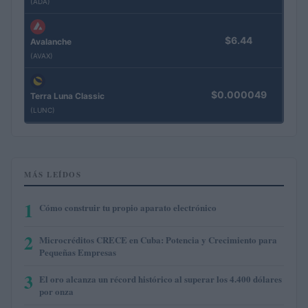
(ADA)
$6.44
Avalanche
(AVAX)
$0.000049
Terra Luna Classic
(LUNC)
MÁS LEÍDOS
1
Cómo construir tu propio aparato electrónico
2
Microcréditos CRECE en Cuba: Potencia y Crecimiento para
Pequeñas Empresas
3
El oro alcanza un récord histórico al superar los 4.400 dólares
por onza