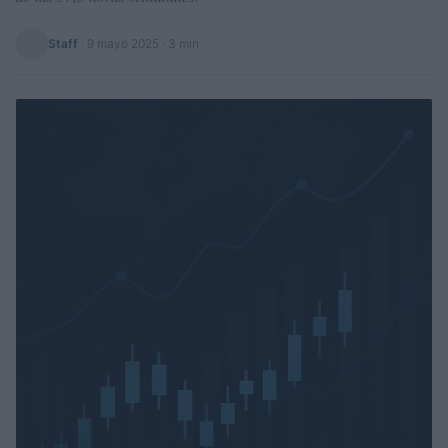
Staff
·
9 mayo 2025
· 3 min