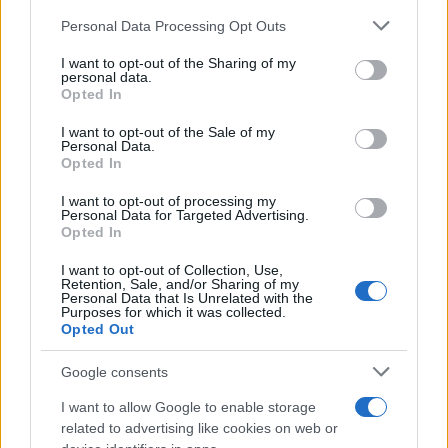
Brent cae un 8.3% y arrastra a las materias primas en agosto
Please note that this website/app uses one or more Google
Personal Data Processing Opt Outs
Lucía Herrera · 6 Ago 2026
services and may gather and store information including but
not limited to your visit or usage behaviour. You may click to
I want to opt-out of the Sharing of my
NEWS
personal data.
grant or deny consent to Google and its third-party tags to
Opted In
use your data for below specified purposes in below Google
consent section.
I want to opt-out of the Sale of my
Personal Data.
Opted In
I want to opt-out of processing my
Personal Data for Targeted Advertising.
Opted In
I want to opt-out of Collection, Use,
Retention, Sale, and/or Sharing of my
Personal Data that Is Unrelated with the
Purposes for which it was collected.
Opted Out
El petróleo Brent cae un 8.46% y arrastra a las materias
primas
Google consents
Lucía Herrera · 5 Ago 2026
I want to allow Google to enable storage
related to advertising like cookies on web or
NEWS