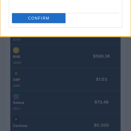
$64,779.00
Bitcoin
(BTC)
CONFIRM
$1,909.35
Ethereum
(ETH)
$589.36
BNB
(BNB)
$1.03
XRP
(XRP)
$73.48
Solana
(SOL)
$0.200
Cardano