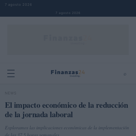
Saltar al contenido
7 agosto 2026
7 agosto 2026
⌕
×
⌕
NEWS
Buscar
El impacto económico de la reducción
de la jornada laboral
Exploramos las implicaciones económicas de la implementación
de las 37,5 horas semanales.