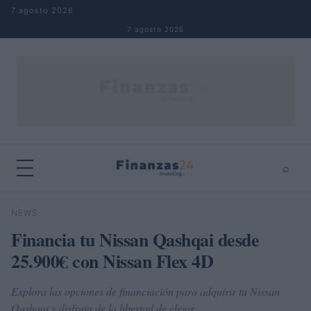
Saltar al contenido
7 agosto 2026
7 agosto 2026
⌕
×
⌕
NEWS
Buscar
Financia tu Nissan Qashqai desde
25.900€ con Nissan Flex 4D
Explora las opciones de financiación para adquirir tu Nissan
Qashqai y disfruta de la libertad de elegir.