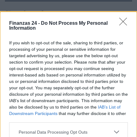
Sigue leyendo
Finanzas 24 -
Do Not Process My Personal
Information
NEWS
If you wish to opt-out of the sale, sharing to third parties, or
processing of your personal or sensitive information for
targeted advertising by us, please use the below opt-out
section to confirm your selection. Please note that after your
opt-out request is processed you may continue seeing
interest-based ads based on personal information utilized by
us or personal information disclosed to third parties prior to
your opt-out. You may separately opt-out of the further
disclosure of your personal information by third parties on the
IAB’s list of downstream participants. This information may
also be disclosed by us to third parties on the
IAB’s List of
Brent cae un 8.3% y arrastra a las materias primas en agosto
Downstream Participants
that may further disclose it to other
third parties.
Lucía Herrera · 6 Ago 2026
Please note that this website/app uses one or more Google
Personal Data Processing Opt Outs
NEWS