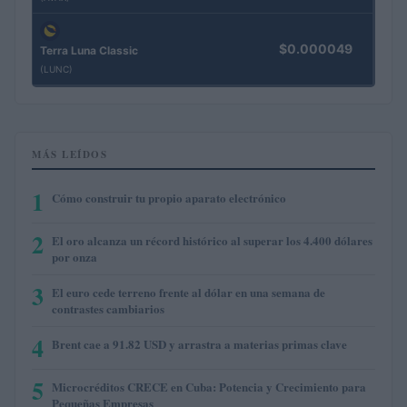
$0.000049
Terra Luna Classic
(LUNC)
MÁS LEÍDOS
1
Cómo construir tu propio aparato electrónico
2
El oro alcanza un récord histórico al superar los 4.400 dólares
por onza
3
El euro cede terreno frente al dólar en una semana de
contrastes cambiarios
4
Brent cae a 91.82 USD y arrastra a materias primas clave
5
Microcréditos CRECE en Cuba: Potencia y Crecimiento para
Pequeñas Empresas