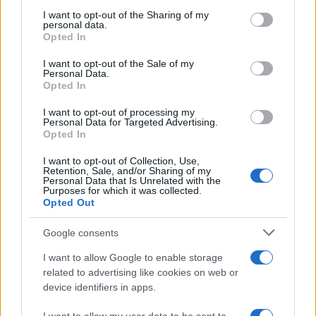
services and may gather and store information including but
not limited to your visit or usage behaviour. You may click to
I want to opt-out of the Sharing of my
personal data.
grant or deny consent to Google and its third-party tags to
Opted In
use your data for below specified purposes in below Google
consent section.
I want to opt-out of the Sale of my
Personal Data.
Opted In
I want to opt-out of processing my
Personal Data for Targeted Advertising.
Opted In
I want to opt-out of Collection, Use,
Retention, Sale, and/or Sharing of my
Personal Data that Is Unrelated with the
El petróleo Brent cae un 8.46% y arrastra a las materias
Purposes for which it was collected.
primas
Opted Out
Lucía Herrera · 5 Ago 2026
Google consents
NEWS
I want to allow Google to enable storage
related to advertising like cookies on web or
device identifiers in apps.