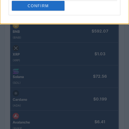
CONFIRM
$1,899.29
Ethereum
(ETH)
$592.07
BNB
(BNB)
$1.03
XRP
(XRP)
$72.56
Solana
(SOL)
$0.199
Cardano
(ADA)
$6.41
Avalanche
(AVAX)