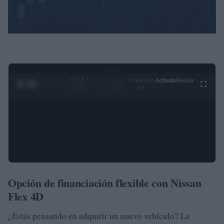
0:28 /
Ad
hub
Media
POWERED
1
/
4
3:19
BY
Opción de financiación flexible con Nissan
Flex 4D
¿Estás pensando en adquirir un nuevo vehículo? La