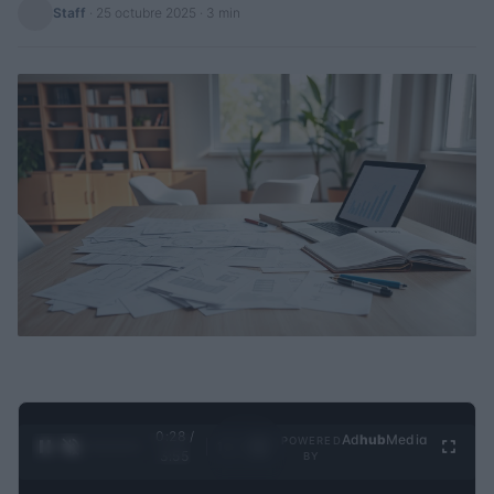
Staff
·
25 octubre 2025
· 3 min
0:29 /
Ad
hub
Media
POWERED
1
/
4
3:55
BY