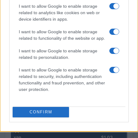
I want to allow Google to enable storage
Diego Martín · 6 Ago 2026
related to analytics like cookies on web or
device identifiers in apps.
COTIZACIONES CRYPTO
I want to allow Google to enable storage
related to functionality of the website or app.
Nombre
Precio
I want to allow Google to enable storage
related to personalization.
$64,276.00
Bitcoin
I want to allow Google to enable storage
(BTC)
related to security, including authentication
functionality and fraud prevention, and other
$1,899.29
user protection.
Ethereum
(ETH)
CONFIRM
$592.07
BNB
(BNB)
$1.03
XRP