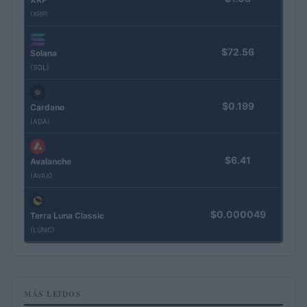
(XRP)
$72.56
Solana
(SOL)
$0.199
Cardano
(ADA)
$6.41
Avalanche
(AVAX)
$0.000049
Terra Luna Classic
(LUNC)
MÁS LEÍDOS