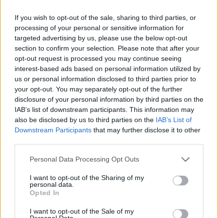
If you wish to opt-out of the sale, sharing to third parties, or
processing of your personal or sensitive information for
targeted advertising by us, please use the below opt-out
section to confirm your selection. Please note that after your
opt-out request is processed you may continue seeing
interest-based ads based on personal information utilized by
Brent cae un 8.3% y arrastra a las materias primas en agosto
us or personal information disclosed to third parties prior to
your opt-out. You may separately opt-out of the further
Lucía Herrera · 6 Ago 2026
disclosure of your personal information by third parties on the
IAB’s list of downstream participants. This information may
CRIPTOMONEDAS
also be disclosed by us to third parties on the
IAB’s List of
Downstream Participants
that may further disclose it to other
third parties.
Please note that this website/app uses one or more Google
Personal Data Processing Opt Outs
services and may gather and store information including but
not limited to your visit or usage behaviour. You may click to
I want to opt-out of the Sharing of my
personal data.
grant or deny consent to Google and its third-party tags to
Opted In
use your data for below specified purposes in below Google
consent section.
I want to opt-out of the Sale of my
Personal Data.