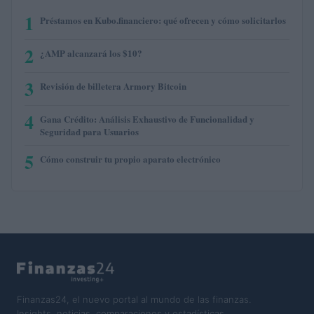
1
Préstamos en Kubo.financiero: qué ofrecen y cómo solicitarlos
2
¿AMP alcanzará los $10?
3
Revisión de billetera Armory Bitcoin
4
Gana Crédito: Análisis Exhaustivo de Funcionalidad y
Seguridad para Usuarios
5
Cómo construir tu propio aparato electrónico
Finanzas24, el nuevo portal al mundo de las finanzas.
Insights, noticias, comparaciones y estadísticas.