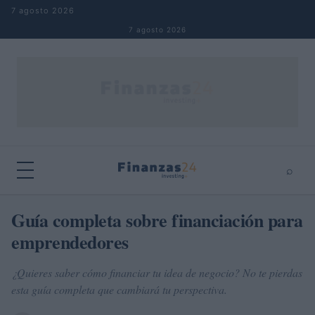
Saltar al contenido
7 agosto 2026
7 agosto 2026
⌕
×
⌕
Guía completa sobre financiación para
Buscar
emprendedores
¿Quieres saber cómo financiar tu idea de negocio? No te pierdas
esta guía completa que cambiará tu perspectiva.