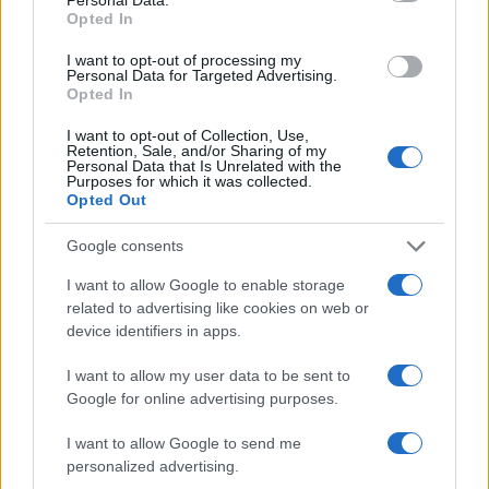
Opted In
I want to opt-out of processing my
Cadena perpetua para ex oficial de LAPD por robo cripto a
Personal Data for Targeted Advertising.
adolescente
Opted In
Diego Martín · 6 Ago 2026
I want to opt-out of Collection, Use,
Retention, Sale, and/or Sharing of my
CRIPTOMONEDAS
Personal Data that Is Unrelated with the
Purposes for which it was collected.
Opted Out
Google consents
I want to allow Google to enable storage
related to advertising like cookies on web or
device identifiers in apps.
I want to allow my user data to be sent to
Google for online advertising purposes.
I want to allow Google to send me
Cómo los delincuentes están explotando los cambios en la
personalized advertising.
normativa cripto europea