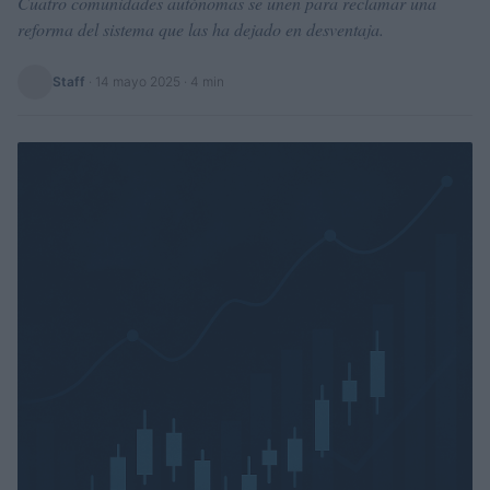
Cuatro comunidades autónomas se unen para reclamar una
reforma del sistema que las ha dejado en desventaja.
Staff
·
14 mayo 2025
· 4 min