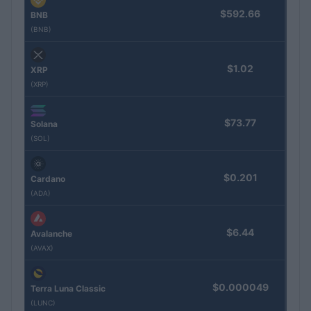
$592.66
BNB
(BNB)
$1.02
XRP
(XRP)
$73.77
Solana
(SOL)
$0.201
Cardano
(ADA)
$6.44
Avalanche
(AVAX)
$0.000049
Terra Luna Classic
(LUNC)