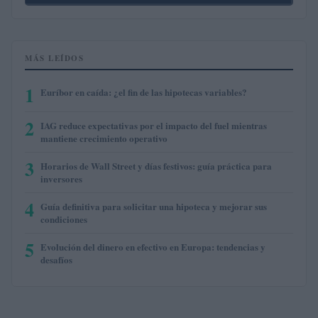
MÁS LEÍDOS
1
Euríbor en caída: ¿el fin de las hipotecas variables?
2
IAG reduce expectativas por el impacto del fuel mientras
mantiene crecimiento operativo
3
Horarios de Wall Street y días festivos: guía práctica para
inversores
4
Guía definitiva para solicitar una hipoteca y mejorar sus
condiciones
5
Evolución del dinero en efectivo en Europa: tendencias y
desafíos