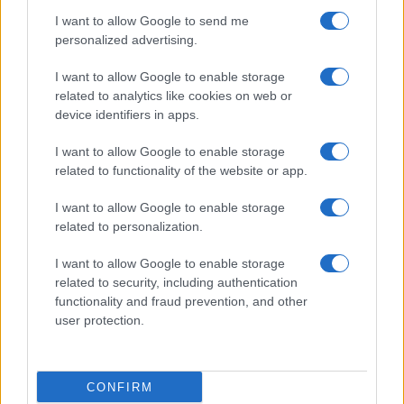
I want to allow Google to send me
personalized advertising.
I want to allow Google to enable storage
related to analytics like cookies on web or
device identifiers in apps.
Intervención conjunta de Japón y EE.UU. para frenar la caída
I want to allow Google to enable storage
del yen
related to functionality of the website or app.
Marta Ruiz · 7 Ago 2026
I want to allow Google to enable storage
FINANZAS
related to personalization.
I want to allow Google to enable storage
related to security, including authentication
functionality and fraud prevention, and other
user protection.
CONFIRM