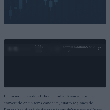
0:29 /
Ad
hub
Media
POWERED
1
/
4
3:55
BY
En un momento donde la inequidad financiera se ha
convertido en un tema candente, cuatro regiones de
España han decidido dejar atrás sus diferencias políticas