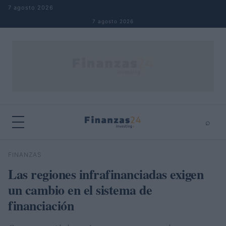
Saltar al contenido
7 agosto 2026
7 agosto 2026
⌕
×
⌕
FINANZAS
Buscar
Las regiones infrafinanciadas exigen
un cambio en el sistema de
financiación