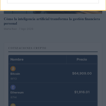
Cómo la inteligencia artificial transforma la gestión financiera
personal
Marta Ruiz · 7 Ago 2026
COTIZACIONES CRYPTO
Nombre
Precio
$64,909.00
Bitcoin
(BTC)
$1,916.01
Ethereum
(ETH)