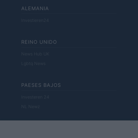
ALEMANIA
Investieren24
REINO UNIDO
News Hub UK
Lgbtq News
PAESES BAJOS
Investeren 24
NL Newz