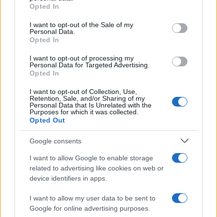
grant or deny consent to Google and its third-party tags to
Opted In
use your data for below specified purposes in below Google
consent section.
I want to opt-out of the Sale of my
Personal Data.
Opted In
I want to opt-out of processing my
Personal Data for Targeted Advertising.
Opted In
I want to opt-out of Collection, Use,
Retention, Sale, and/or Sharing of my
Personal Data that Is Unrelated with the
Purposes for which it was collected.
Cómo la crisis de refino está afectando los precios de la
Opted Out
gasolina y el diésel
Lucía Herrera · 7 Ago 2026
Google consents
I want to allow Google to enable storage
FINANZAS
related to advertising like cookies on web or
device identifiers in apps.
I want to allow my user data to be sent to
Google for online advertising purposes.