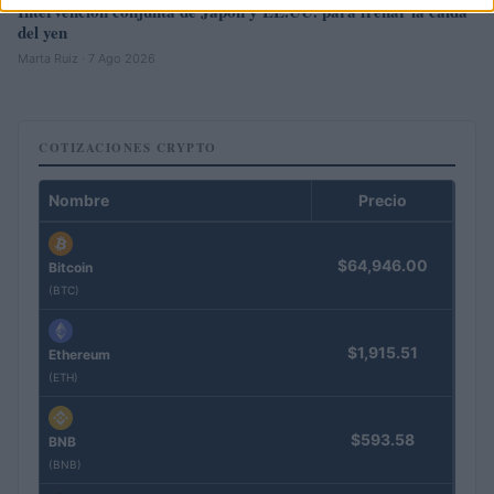
Intervención conjunta de Japón y EE.UU. para frenar la caída
del yen
Marta Ruiz · 7 Ago 2026
COTIZACIONES CRYPTO
Nombre
Precio
$64,946.00
Bitcoin
(BTC)
$1,915.51
Ethereum
(ETH)
$593.58
BNB
(BNB)