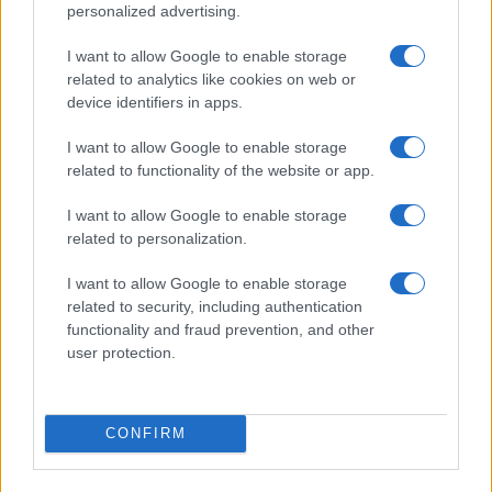
personalized advertising.
I want to allow Google to enable storage
related to analytics like cookies on web or
Cómo la crisis de refino está afectando los precios de la
device identifiers in apps.
gasolina y el diésel
I want to allow Google to enable storage
Lucía Herrera · 7 Ago 2026
related to functionality of the website or app.
FINANZAS
I want to allow Google to enable storage
related to personalization.
I want to allow Google to enable storage
related to security, including authentication
functionality and fraud prevention, and other
user protection.
CONFIRM