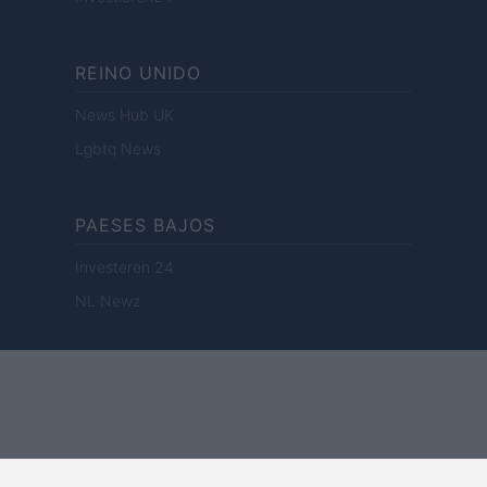
REINO UNIDO
News Hub UK
Lgbtq News
PAESES BAJOS
Investeren 24
NL Newz