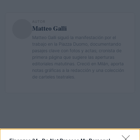
AUTOR
Matteo Galli
Matteo Galli siguió la manifestación por el
trabajo en la Piazza Duomo, documentando
pasajes clave con fotos y actas; cronista de
primera página que sugiere las aperturas
editoriales matutinas. Creció en Milán, aporta
notas gráficas a la redacción y una colección
de carteles teatrales.