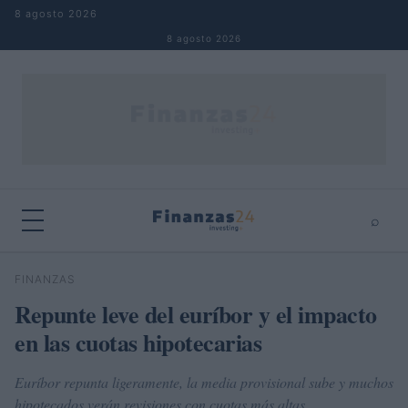
Saltar al contenido
8 agosto 2026
8 agosto 2026
⌕
×
⌕
FINANZAS
Buscar
Repunte leve del euríbor y el impacto
en las cuotas hipotecarias
Euríbor repunta ligeramente, la media provisional sube y muchos
hipotecados verán revisiones con cuotas más altas