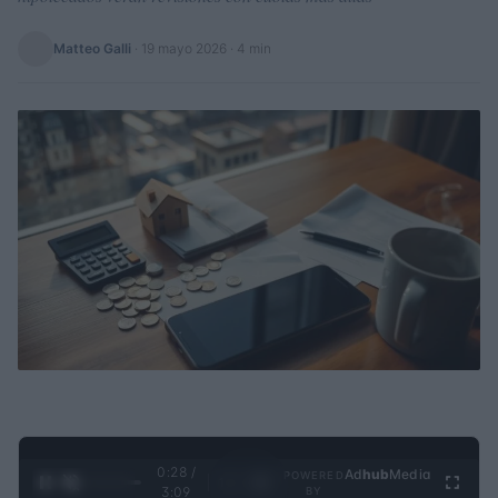
Matteo Galli
·
19 mayo 2026
· 4 min
0:29 /
Ad
hub
Media
POWERED
1
/
4
3:09
BY