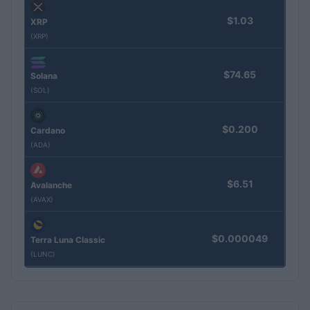
$1.03
XRP
(XRP)
$74.65
Solana
(SOL)
$0.200
Cardano
(ADA)
$6.51
Avalanche
(AVAX)
$0.000049
Terra Luna Classic
(LUNC)