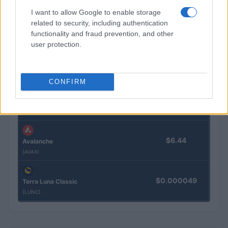
I want to allow Google to enable storage
$1.02
XRP
related to security, including authentication
(XRP)
functionality and fraud prevention, and other
user protection.
$73.77
Solana
(SOL)
CONFIRM
$0.201
Cardano
(ADA)
$6.44
Avalanche
(AVAX)
$0.000049
Terra Luna Classic
(LUNC)