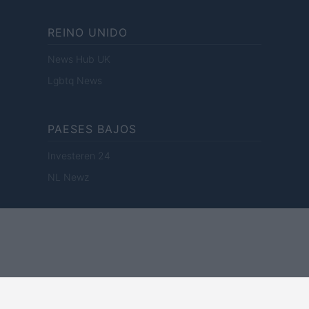
REINO UNIDO
News Hub UK
Lgbtq News
PAESES BAJOS
Investeren 24
NL Newz