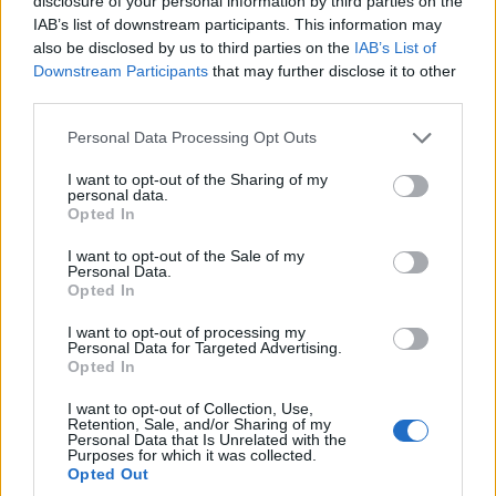
disclosure of your personal information by third parties on the
IAB’s list of downstream participants. This information may
also be disclosed by us to third parties on the
IAB’s List of
Downstream Participants
that may further disclose it to other
third parties.
Please note that this website/app uses one or more Google
Personal Data Processing Opt Outs
El Brent cae un 8.3% y arrastra a las materias primas
services and may gather and store information including but
not limited to your visit or usage behaviour. You may click to
I want to opt-out of the Sharing of my
Lucía Herrera · 7 Ago 2026
personal data.
grant or deny consent to Google and its third-party tags to
Opted In
use your data for below specified purposes in below Google
CRIPTOMONEDAS
consent section.
I want to opt-out of the Sale of my
Personal Data.
Opted In
I want to opt-out of processing my
Personal Data for Targeted Advertising.
Opted In
I want to opt-out of Collection, Use,
Retention, Sale, and/or Sharing of my
Personal Data that Is Unrelated with the
Purposes for which it was collected.
Opted Out