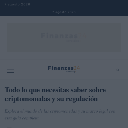
Saltar al contenido
7 agosto 2026
7 agosto 2026
⌕
×
⌕
Todo lo que necesitas saber sobre
Buscar
criptomonedas y su regulación
Explora el mundo de las criptomonedas y su marco legal con
esta guía completa.