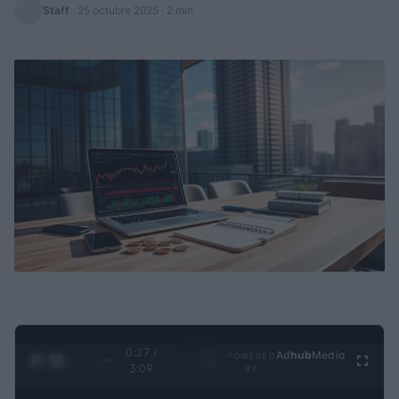
Staff
·
25 octubre 2025
· 2 min
0:28 /
Ad
hub
Media
POWERED
1
/
4
3:09
BY