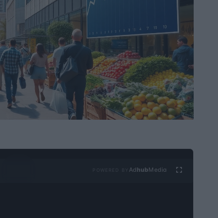
Ad
hub
Media
POWERED BY