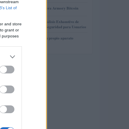
 downstream
3
Revisión de billetera Armory Bitcoin
B’s List of
4
Gana Crédito: Análisis Exhaustivo de
er and store
Funcionalidad y Seguridad para Usuarios
to grant or
ed purposes
5
Cómo construir tu propio aparato
electrónico