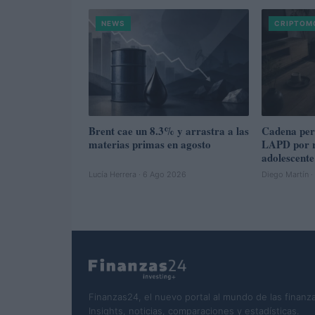
NEWS
CRIPTOM
Brent cae un 8.3% y arrastra a las
Cadena perp
materias primas en agosto
LAPD por r
adolescente
Lucía Herrera · 6 Ago 2026
Diego Martín 
Finanzas24, el nuevo portal al mundo de las finanza
Insights, noticias, comparaciones y estadísticas.