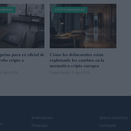
ONEDAS
CRIPTOMONEDAS
etua para ex oficial de
Cómo los delincuentes están
obo cripto a
explotando los cambios en la
normativa cripto europea
· 6 Ago 2026
Diego Martín · 6 Ago 2026
SECCIONES
MAGAZINE
Inversiones
Sobre nosotros
s.
Finanzas
Contacto