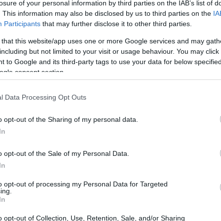
onsumidores están dispuestos a comprar.
losure of your personal information by third parties on the IAB’s list of
. This information may also be disclosed by us to third parties on the
IA
lor total de todos los bienes y servicios producidos en un país,
Participants
that may further disclose it to other third parties.
ica.
 que influye en el poder adquisitivo de las personas, un tema
 that this website/app uses one or more Google services and may gath
los jóvenes interesados en finanzas.
including but not limited to your visit or usage behaviour. You may click 
 to Google and its third-party tags to use your data for below specifi
ogle consent section.
l Data Processing Opt Outs
sostenibilidad
cambio
os únicos, desde la
hasta el
nomía está cambiando más rápido que nunca? 🌍💥
o opt-out of the Sharing of my personal data.
In
o opt-out of the Sale of my Personal Data.
In
to opt-out of processing my Personal Data for Targeted
ing.
In
o opt-out of Collection, Use, Retention, Sale, and/or Sharing