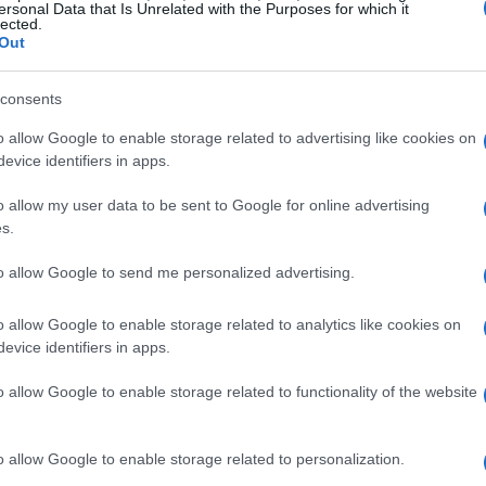
ersonal Data that Is Unrelated with the Purposes for which it
lected.
Out
consents
o allow Google to enable storage related to advertising like cookies on
evice identifiers in apps.
o allow my user data to be sent to Google for online advertising
s.
os
to allow Google to send me personalized advertising.
pertos. Cada uno de nosotros puede beneficiarse de
o allow Google to enable storage related to analytics like cookies on
 preguntado alguna vez cómo estos cambios pueden
evice identifiers in apps.
o allow Google to enable storage related to functionality of the website
o allow Google to enable storage related to personalization.