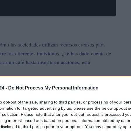
ómo las sociedades utilizan recursos escasos para
ntre los diferentes individuos. ¿Te has dado cuenta de
r un café hasta invertir en acciones, está
24 -
Do Not Process My Personal Information
economía que son esenciales para entender su
to opt-out of the sale, sharing to third parties, or processing of your per
formation for targeted advertising by us, please use the below opt-out s
r selection. Please note that after your opt-out request is processed y
eing interest-based ads based on personal information utilized by us or
n entre la cantidad de un bien que los productores están
disclosed to third parties prior to your opt-out. You may separately opt-