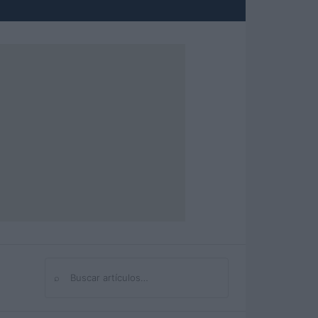
⌕
Buscar