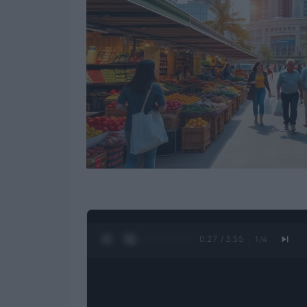
0:28 / 3:55
1
/
4